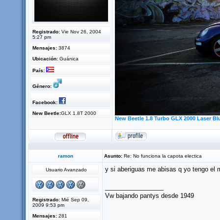
Registrado:
Vie Nov 26, 2004
5:27 pm
Mensajes:
3874
Ubicación:
Guánica
País:
Género:
Facebook:
New Beetle:
GLX 1.8T 2000
New Beetle 1.8 Turbo GLX 2000 Laser Bl
ramon
Asunto:
Re: No funciona la capota electica
y si aberiguas me abisas q yo tengo el
Usuario Avanzado
_________________
Vw bajando pantys desde 1949
Registrado:
Mié Sep 09,
2009 9:53 pm
Mensajes:
281