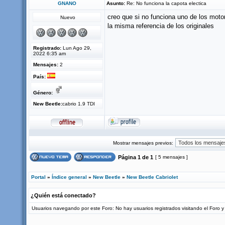
GNANO
Asunto:
Re: No funciona la capota electica
creo que si no funciona uno de los moto
Nuevo
la misma referencia de los originales
Registrado:
Lun Ago 29,
2022 6:35 am
Mensajes:
2
País:
Género:
New Beetle:
cabrio 1.9 TDI
Mostrar mensajes previos:
Página
1
de
1
[ 5 mensajes ]
Portal
»
Índice general
»
New Beetle
»
New Beetle Cabriolet
¿Quién está conectado?
Usuarios navegando por este Foro: No hay usuarios registrados visitando el Foro y 