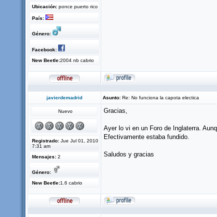
Ubicación:
ponce puerto rico
País:
Género:
Facebook:
New Beetle:
2004 nb cabrio
javierdemadrid
Asunto:
Re: No funciona la capota electica
Gracias,
Nuevo
Ayer lo vi en un Foro de Inglaterra. Aun
Efectivamente estaba fundido.
Registrado:
Jue Jul 01, 2010
7:31 am
Saludos y gracias
Mensajes:
2
Género:
New Beetle:
1.6 cabrio