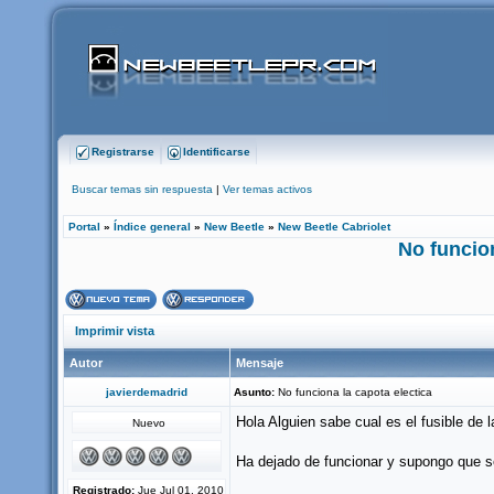
Registrarse
Identificarse
Buscar temas sin respuesta
|
Ver temas activos
Portal
»
Índice general
»
New Beetle
»
New Beetle Cabriolet
No funcion
Imprimir vista
Autor
Mensaje
javierdemadrid
Asunto:
No funciona la capota electica
Hola Alguien sabe cual es el fusible de l
Nuevo
Ha dejado de funcionar y supongo que se
Registrado:
Jue Jul 01, 2010