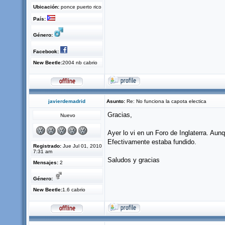
Ubicación:
ponce puerto rico
País:
Género:
Facebook:
New Beetle:
2004 nb cabrio
javierdemadrid
Asunto:
Re: No funciona la capota electica
Gracias,
Nuevo
Ayer lo vi en un Foro de Inglaterra. Aun
Efectivamente estaba fundido.
Registrado:
Jue Jul 01, 2010
7:31 am
Saludos y gracias
Mensajes:
2
Género:
New Beetle:
1.6 cabrio