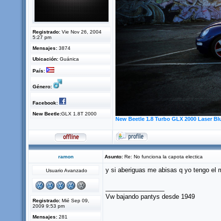
Registrado:
Vie Nov 26, 2004
5:27 pm
Mensajes:
3874
Ubicación:
Guánica
País:
Género:
Facebook:
New Beetle:
GLX 1.8T 2000
New Beetle 1.8 Turbo GLX 2000 Laser Bl
ramon
Asunto:
Re: No funciona la capota electica
y si aberiguas me abisas q yo tengo el
Usuario Avanzado
_________________
Vw bajando pantys desde 1949
Registrado:
Mié Sep 09,
2009 9:53 pm
Mensajes:
281