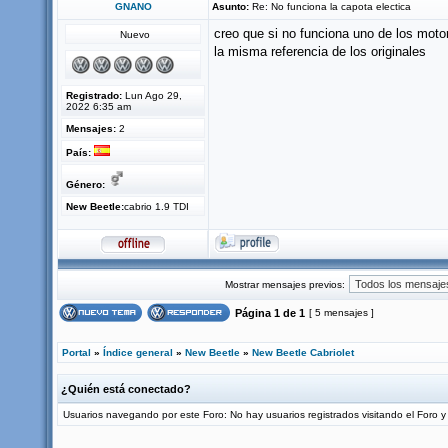
GNANO
Asunto:
Re: No funciona la capota electica
creo que si no funciona uno de los moto
Nuevo
la misma referencia de los originales
Registrado:
Lun Ago 29,
2022 6:35 am
Mensajes:
2
País:
Género:
New Beetle:
cabrio 1.9 TDI
Mostrar mensajes previos:
Página
1
de
1
[ 5 mensajes ]
Portal
»
Índice general
»
New Beetle
»
New Beetle Cabriolet
¿Quién está conectado?
Usuarios navegando por este Foro: No hay usuarios registrados visitando el Foro y 