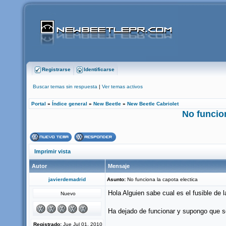
Registrarse
Identificarse
Buscar temas sin respuesta
|
Ver temas activos
Portal
»
Índice general
»
New Beetle
»
New Beetle Cabriolet
No funcion
Imprimir vista
Autor
Mensaje
javierdemadrid
Asunto:
No funciona la capota electica
Hola Alguien sabe cual es el fusible de l
Nuevo
Ha dejado de funcionar y supongo que se
Registrado:
Jue Jul 01, 2010