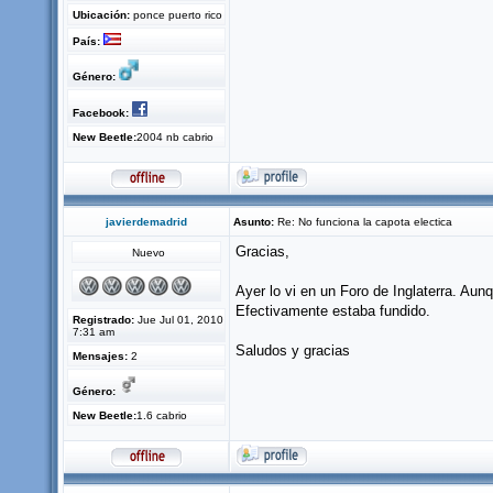
Ubicación:
ponce puerto rico
País:
Género:
Facebook:
New Beetle:
2004 nb cabrio
javierdemadrid
Asunto:
Re: No funciona la capota electica
Gracias,
Nuevo
Ayer lo vi en un Foro de Inglaterra. Aun
Efectivamente estaba fundido.
Registrado:
Jue Jul 01, 2010
7:31 am
Saludos y gracias
Mensajes:
2
Género:
New Beetle:
1.6 cabrio