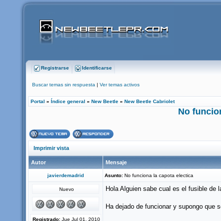
Registrarse
Identificarse
Buscar temas sin respuesta
|
Ver temas activos
Portal
»
Índice general
»
New Beetle
»
New Beetle Cabriolet
No funcion
Imprimir vista
Autor
Mensaje
javierdemadrid
Asunto:
No funciona la capota electica
Hola Alguien sabe cual es el fusible de l
Nuevo
Ha dejado de funcionar y supongo que se
Registrado:
Jue Jul 01, 2010