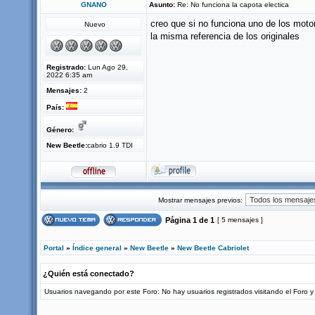
GNANO
Asunto:
Re: No funciona la capota electica
creo que si no funciona uno de los moto
Nuevo
la misma referencia de los originales
Registrado:
Lun Ago 29,
2022 6:35 am
Mensajes:
2
País:
Género:
New Beetle:
cabrio 1.9 TDI
Mostrar mensajes previos:
Página
1
de
1
[ 5 mensajes ]
Portal
»
Índice general
»
New Beetle
»
New Beetle Cabriolet
¿Quién está conectado?
Usuarios navegando por este Foro: No hay usuarios registrados visitando el Foro y 