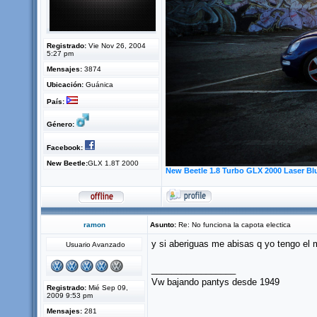
Registrado:
Vie Nov 26, 2004
5:27 pm
Mensajes:
3874
Ubicación:
Guánica
País:
Género:
Facebook:
New Beetle:
GLX 1.8T 2000
New Beetle 1.8 Turbo GLX 2000 Laser Bl
ramon
Asunto:
Re: No funciona la capota electica
y si aberiguas me abisas q yo tengo el
Usuario Avanzado
_________________
Vw bajando pantys desde 1949
Registrado:
Mié Sep 09,
2009 9:53 pm
Mensajes:
281