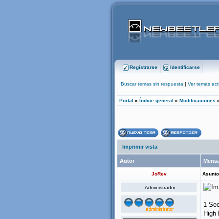
Registrarse
Identificarse
Buscar temas sin respuesta
|
Ver temas act
Portal
»
Índice general
»
Modificaciones
Imprimir vista
Autor
Mensa
JoRev
Asunto
Administrador
1 Sec
High 