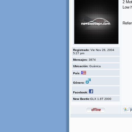
2 Mot
Low h
Refer
Registrado:
Vie Nov 26, 2004
5:27 pm
Mensajes:
3874
Ubicación:
Guánica
País:
Género:
Facebook:
New Beetle:
GLX 1.8T 2000