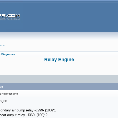
ivos
»
Diagramas
Relay Engine
je
:
Relay Engine
ondary air pump relay -J299- (100)*1
heat output relay -J360- (100)*2