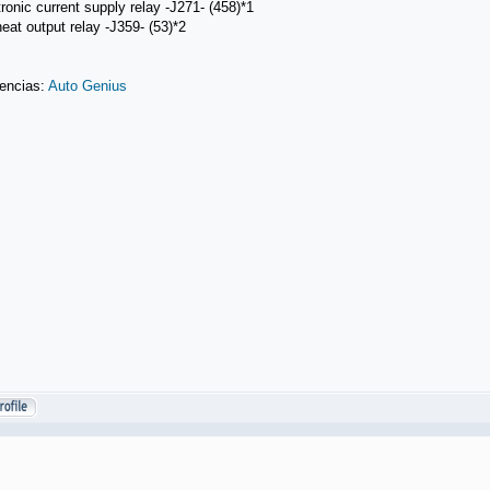
ronic current supply relay -J271- (458)*1
eat output relay -J359- (53)*2
encias:
Auto Genius