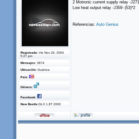
2 Motronic current supply relay -J271
Low heat output relay -J359- (53)*2
Referencias:
Auto Genius
Registrado:
Vie Nov 26, 2004
5:27 pm
Mensajes:
3874
Ubicación:
Guánica
País:
Género:
Facebook:
New Beetle:
GLX 1.8T 2000