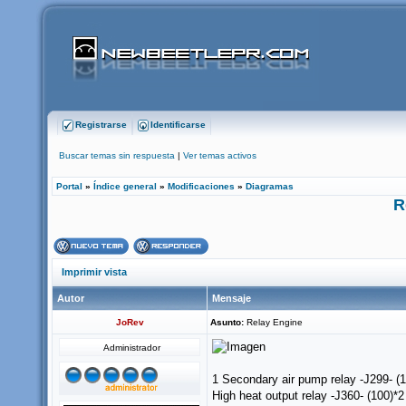
Registrarse
Identificarse
Buscar temas sin respuesta
|
Ver temas activos
Portal
»
Índice general
»
Modificaciones
»
Diagramas
R
Imprimir vista
Autor
Mensaje
JoRev
Asunto:
Relay Engine
Administrador
1 Secondary air pump relay -J299- (
High heat output relay -J360- (100)*2