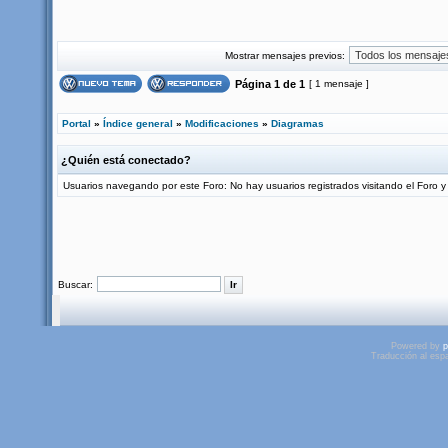
Mostrar mensajes previos:
Página
1
de
1
[ 1 mensaje ]
Portal
»
Índice general
»
Modificaciones
»
Diagramas
¿Quién está conectado?
Usuarios navegando por este Foro: No hay usuarios registrados visitando el Foro y 
Buscar:
Powered by
p
Traducción al esp