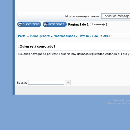
Mostrar mensajes previos:
Página
1
de
1
[ 1 mensaje ]
Portal
»
Índice general
»
Modificaciones
»
How To
»
How To 2012+
¿Quién está conectado?
Usuarios navegando por este Foro: No hay usuarios registrados visitando el Foro y 
Buscar:
Powered by
p
Traducción al esp