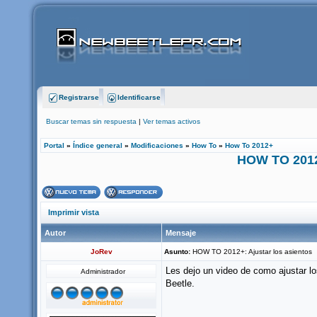
Registrarse
Identificarse
Buscar temas sin respuesta
|
Ver temas activos
Portal
»
Índice general
»
Modificaciones
»
How To
»
How To 2012+
HOW TO 2012+
Imprimir vista
Autor
Mensaje
JoRev
Asunto:
HOW TO 2012+: Ajustar los asientos
Les dejo un video de como ajustar lo
Administrador
Beetle.