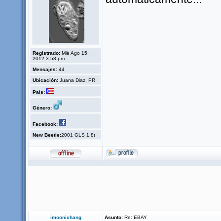
Registrado:
Mié Ago 15,
2012 3:58 pm
Mensajes:
44
Ubicación:
Juana Diaz, PR
País:
Género:
Facebook:
New Beetle:
2001 GLS 1.8t
imoonichang
Asunto:
Re: EBAY