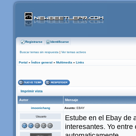
Registrarse
Identificarse
Buscar temas sin respuesta
|
Ver temas activos
Portal
»
Índice general
»
Multimedia
»
Links
Imprimir vista
Autor
Mensaje
imoonichang
Asunto:
EBAY
Estube en el Ebay de 
Usuario
interesantes. Yo entre
automaticamente...