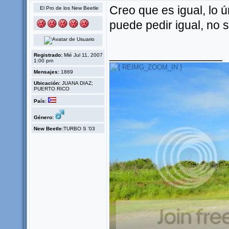
Creo que es igual, lo 
El Pro de los New Beetle
puede pedir igual, no s
_________________
Registrado:
Mié Jul 11, 2007
1:00 pm
Mensajes:
1869
Ubicación:
JUANA DIAZ;
PUERTO RICO
País:
Género:
New Beetle:
TURBO S '03