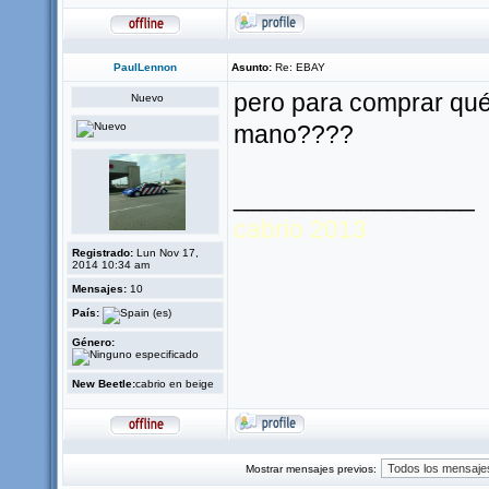
PaulLennon
Asunto:
Re: EBAY
pero para comprar qué
Nuevo
mano????
_________________
cabrio 2013
Registrado:
Lun Nov 17,
2014 10:34 am
Mensajes:
10
País:
Género:
New Beetle:
cabrio en beige
Mostrar mensajes previos: