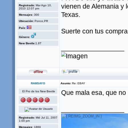
vienen de Alemania y l
Registrado:
Mar Ago 10,
2010 12:07 pm
Texas.
Mensajes:
300
Ubicación:
Ponce,PR
País:
Suerte con tus compra
Género:
New Beetle:
1.8T
_________________
RAMSAYO
Asunto:
Re: EBAY
Que mala esa, que no 
El Pro de los New Beetle
_________________
Registrado:
Mié Jul 11, 2007
1:00 pm
Mensajes:
1869