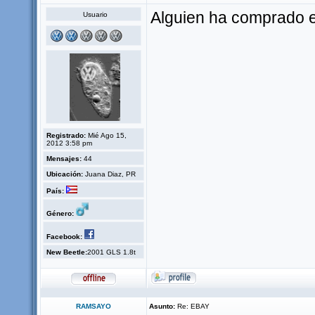
Alguien ha comprado 
Usuario
Registrado:
Mié Ago 15,
2012 3:58 pm
Mensajes:
44
Ubicación:
Juana Diaz, PR
País:
Género:
Facebook:
New Beetle:
2001 GLS 1.8t
RAMSAYO
Asunto:
Re: EBAY