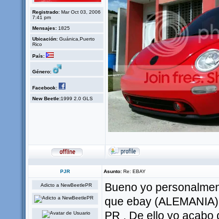
Registrado:
Mar Oct 03, 2006
7:41 pm
Mensajes:
1825
Ubicación:
Guánica,Puerto
Rico
País:
Género:
Facebook:
New Beetle:
1999 2.0 GLS
PJR
Asunto:
Re: EBAY
Bueno yo personalment
Adicto a NewBeetlePR
que ebay (ALEMANIA) 
PR . De ello yo acabo 