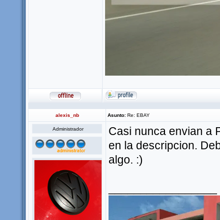
alexis_nb
Asunto:
Re: EBAY
Casi nunca envian a P
Administrador
en la descripcion. De
algo. :)
_________________