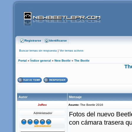
Registrarse
Identificarse
Buscar temas sin respuesta
|
Ver temas activos
Portal
»
Índice general
»
New Beetle
»
The Beetle
Th
Autor
Mensaje
JoRev
Asunto:
The Beetle 2016
Fotos del nuevo Beetl
Administrador
con cámara trasera q