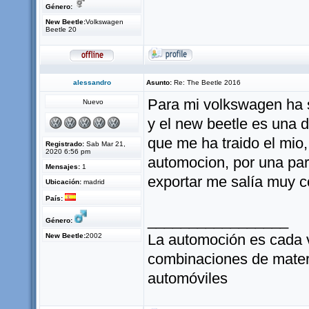
Género:
New Beetle:
Volkswagen
Beetle 20
alessandro
Asunto:
Re: The Beetle 2016
Para mi volkswagen ha s
Nuevo
y el new beetle es una 
que me ha traido el mio,
Registrado:
Sab Mar 21,
2020 6:56 pm
automocion, por una part
Mensajes:
1
exportar me salía muy c
Ubicación:
madrid
País:
_________________
Género:
La automoción es cada 
New Beetle:
2002
combinaciones de materia
automóviles