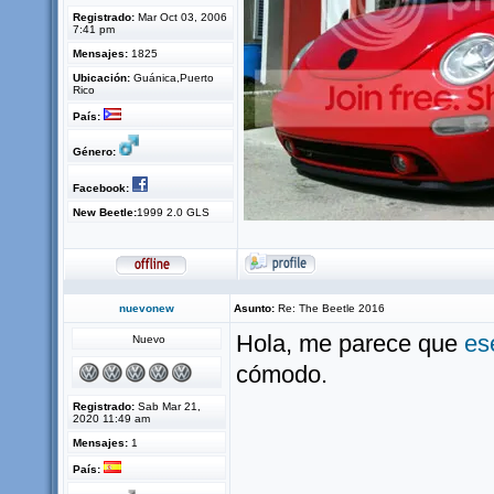
Registrado:
Mar Oct 03, 2006
7:41 pm
Mensajes:
1825
Ubicación:
Guánica,Puerto
Rico
País:
Género:
Facebook:
New Beetle:
1999 2.0 GLS
nuevonew
Asunto:
Re: The Beetle 2016
Hola, me parece que
es
Nuevo
cómodo.
Registrado:
Sab Mar 21,
2020 11:49 am
Mensajes:
1
País: