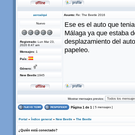
aeroalqui
Asunto:
Re: The Beetle 2016
Ese es el auto que tenia
Nuevo
Málaga ya que estaba de
desplazamiento del auto 
Registrado:
Lun Mar 23,
2020 8:47 am
papeleo.
Mensajes:
1
País:
Género:
New Beetle:
1945
Mostrar mensajes previos:
Página
1
de
1
[ 5 mensajes ]
Portal
»
Índice general
»
New Beetle
»
The Beetle
¿Quién está conectado?