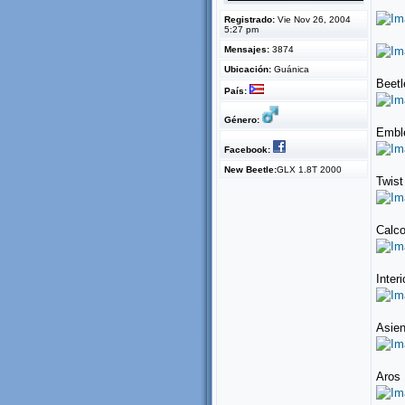
Registrado:
Vie Nov 26, 2004
5:27 pm
Mensajes:
3874
Ubicación:
Guánica
Beetl
País:
Género:
Emble
Facebook:
New Beetle:
GLX 1.8T 2000
Twis
Calco
Inter
Asien
Aros