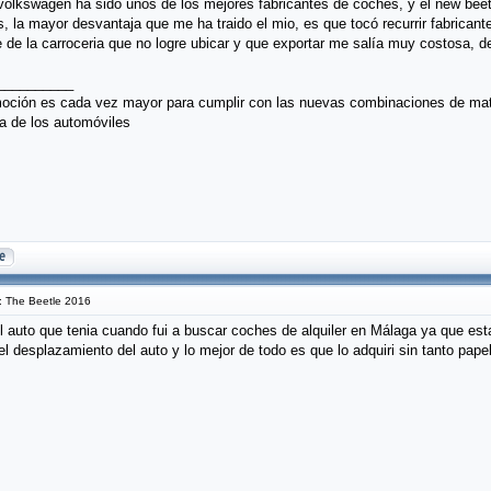
volkswagen ha sido unos de los mejores fabricantes de coches, y el new bee
, la mayor desvantaja que me ha traido el mio, es que tocó recurrir fabrican
e de la carroceria que no logre ubicar y que exportar me salía muy costosa, de
__________
oción es cada vez mayor para cumplir con las nuevas combinaciones de mater
ía de los automóviles
 The Beetle 2016
l auto que tenia cuando fui a buscar coches de alquiler en Málaga ya que est
l desplazamiento del auto y lo mejor de todo es que lo adquiri sin tanto pape