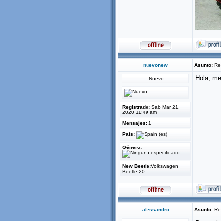
nuevonew
Asunto:
Re:
Hola, m
Nuevo
Registrado:
Sab Mar 21,
2020 11:49 am
Mensajes:
1
País:
Género:
New Beetle:
Volkswagen
Beetle 20
alessandro
Asunto:
Re: