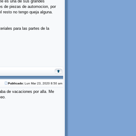
tle es una de sus grandes
tes de piezas de automocion, por
l resto no tengo queja alguna.
iales para las partes de la
Publicado:
Lun Mar 23, 2020 8:50 am
aba de vacaciones por alla. Me
leo.