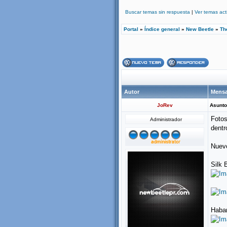
Buscar temas sin respuesta
|
Ver temas act
Portal
»
Índice general
»
New Beetle
»
Th
Autor
Mensa
JoRev
Asunto
Fotos
Administrador
dent
Nuevo
Silk 
Haba