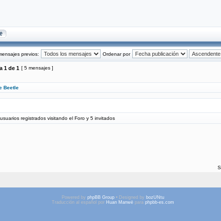
mensajes previos:
Ordenar por
na
1
de
1
[ 5 mensajes ]
e Beetle
uarios registrados visitando el Foro y 5 invitados
S
Powered by
phpBB Group
• Designed by
bozUNtu
Traducción al español por
Huan Manwë
para
phpbb-es.com