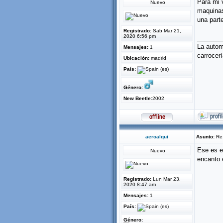
Para mi 
Nuevo
maquinas
una part
Registrado:
Sab Mar 21,
2020 6:56 pm
_______
La autom
Mensajes:
1
carrocer
Ubicación:
madrid
País:
Género:
New Beetle:
2002
aeroalqui
Asunto:
Re:
Ese es e
Nuevo
encanto e
Registrado:
Lun Mar 23,
2020 8:47 am
Mensajes:
1
País:
Género: