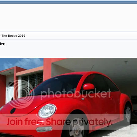
 The Beetle 2016
ien
__________