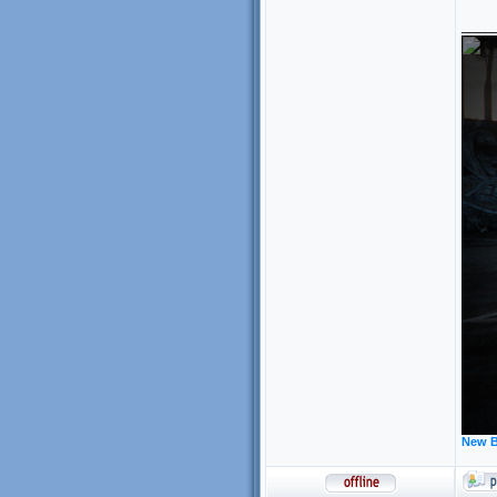
____
New B