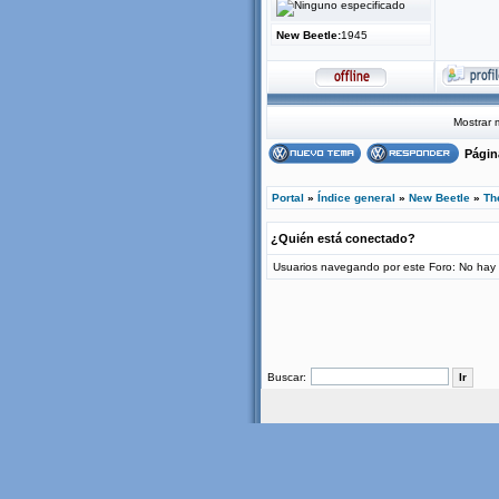
New Beetle:
1945
Mostrar 
Pági
Portal
»
Índice general
»
New Beetle
»
Th
¿Quién está conectado?
Usuarios navegando por este Foro: No hay us
Buscar: