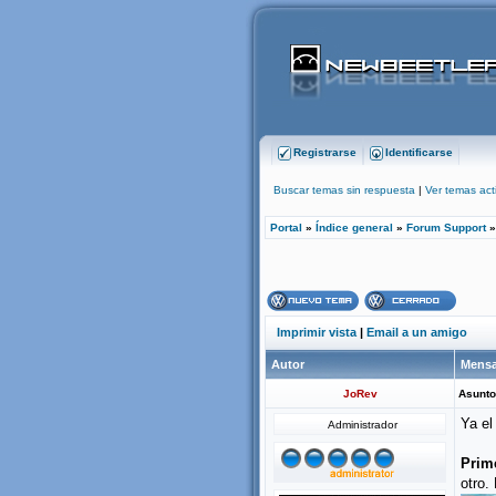
Registrarse
Identificarse
Buscar temas sin respuesta
|
Ver temas act
Portal
»
Índice general
»
Forum Support
Imprimir vista
|
Email a un amigo
Autor
Mensa
JoRev
Asunto
Ya el
Administrador
Prim
otro.