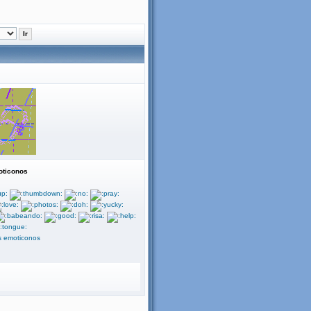
ticonos
s emoticonos