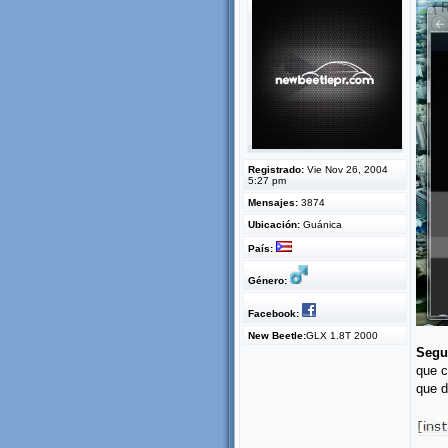
Registrado:
Vie Nov 26, 2004
5:27 pm
Mensajes:
3874
Ubicación:
Guánica
País:
Género:
Facebook:
New Beetle:
GLX 1.8T 2000
Segu
que c
que d