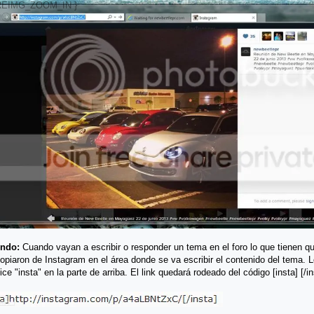
ndo:
Cuando vayan a escribir o responder un tema en el foro lo que tienen que
opiaron de Instagram en el área donde se va escribir el contenido del tema. L
ice "insta" en la parte de arriba. El link quedará rodeado del código [insta] [/in