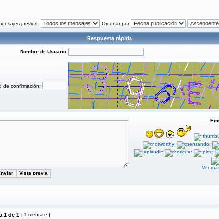
mensajes previos:
Ordenar por
Respuesta rápida
Nombre de Usuario:
o de confirmación:
Emo
Ver má
na
1
de
1
[ 1 mensaje ]