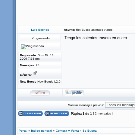
Luis Berrios
Asunto:
Re: Busco asientos y aros
Tengo los asientos trasero en cuero
Progresando
Registrado:
Dom Dic 13,
2009 7:58 pm
Mensajes:
23
Género:
New Beetle:
New Beetle L2.0
Mostrar mensajes previos:
Página
1
de
1
[ 2 mensajes ]
Portal
»
Índice general
»
Compra y Venta
»
Se Busca