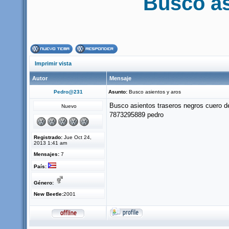
Busco as
Imprimir vista
Autor
Mensaje
Pedro@231
Asunto:
Busco asientos y aros
Busco asientos traseros negros cuero de 
Nuevo
7873295889 pedro
Registrado:
Jue Oct 24,
2013 1:41 am
Mensajes:
7
País:
Género:
New Beetle:
2001