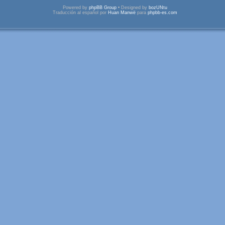
Powered by
phpBB Group
• Designed by
bozUNtu
Traducción al español por
Huan Manwë
para
phpbb-es.com