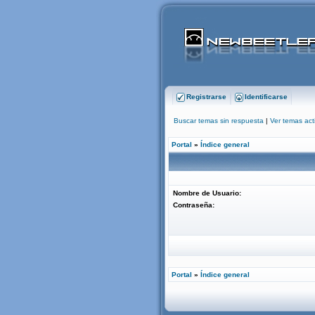
Registrarse
Identificarse
Buscar temas sin respuesta
|
Ver temas act
Portal
»
Índice general
Nombre de Usuario:
Contraseña:
Portal
»
Índice general