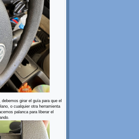
, debemos girar el guía para que el
lano, o cualquier otra herramienta
hacemos palanca para liberar el
ando.