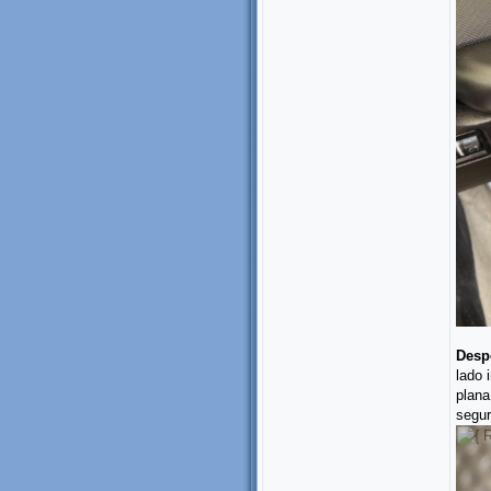
Despe
lado 
plana
segur