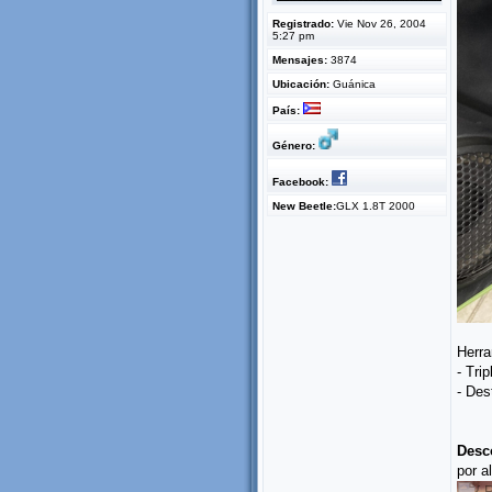
Registrado:
Vie Nov 26, 2004
5:27 pm
Mensajes:
3874
Ubicación:
Guánica
País:
Género:
Facebook:
New Beetle:
GLX 1.8T 2000
Herra
- Tri
- Des
Desco
por a