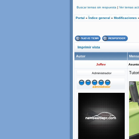
Buscar temas sin respuesta
|
Ver temas act
Portal
»
Índice general
»
Modificaciones
Imprimir vista
Autor
Mensa
JoRev
Asunto
Tutor
Administrador