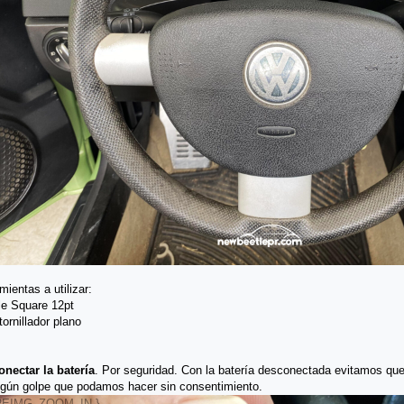
mientas a utilizar:
ple Square 12pt
tornillador plano
nectar la batería
. Por seguridad. Con la batería desconectada evitamos que 
lgún golpe que podamos hacer sin consentimiento.