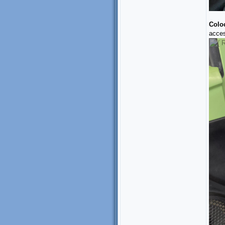
Coloc
acces