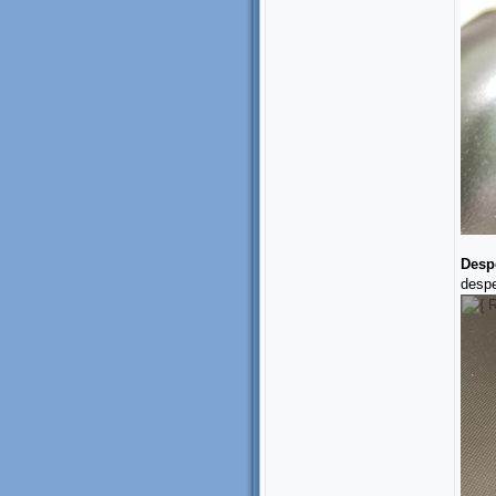
Despe
despe