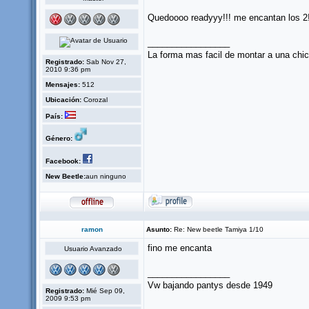
Quedoooo readyyy!!! me encantan los 2
_________________
La forma mas facil de montar a una chi
Registrado:
Sab Nov 27,
2010 9:36 pm
Mensajes:
512
Ubicación:
Corozal
País:
Género:
Facebook:
New Beetle:
aun ninguno
ramon
Asunto:
Re: New beetle Tamiya 1/10
fino me encanta
Usuario Avanzado
_________________
Vw bajando pantys desde 1949
Registrado:
Mié Sep 09,
2009 9:53 pm