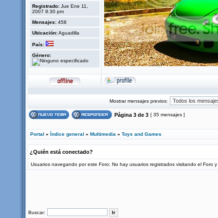
Registrado:
Jue Ene 11,
2007 8:30 pm
Mensajes:
458
Ubicación:
Aguadilla
País:
Género:
Mostrar mensajes previos:
Página
3
de
3
[ 35 mensajes ]
Portal
»
Índice general
»
Multimedia
»
Toys and Games
¿Quién está conectado?
Usuarios navegando por este Foro: No hay usuarios registrados visitando el Foro y 
Buscar: