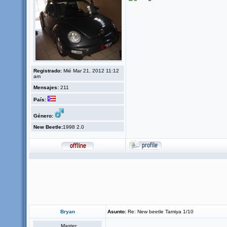
Registrado:
Mié Mar 21, 2012 11:12
am
Mensajes:
211
País:
Género:
New Beetle:
1998 2.0
Bryan
Asunto:
Re: New beetle Tamiya 1/10
Master