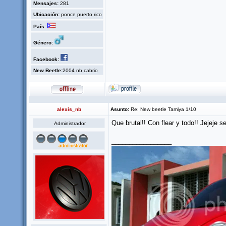
Mensajes:
281
Ubicación:
ponce puerto rico
País:
Género:
Facebook:
New Beetle:
2004 nb cabrio
alexis_nb
Asunto:
Re: New beetle Tamiya 1/10
Que brutal!! Con flear y todo!! Jejeje s
Administrador
_________________