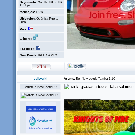
Registrado:
Mar Oct 03, 2006
7:41 pm
Mensajes:
1825
Ubicación:
Guánica,Puerto
Rico
País:
Género:
Facebook:
New Beetle:
1999 2.0 GLS
volkygirl
Asunto:
Re: New beetle Tamiya 1/10
gracias a todos, falta solame
Adicto a NewBeetlePR
_________________