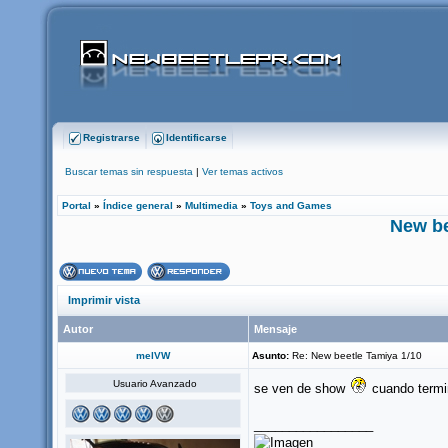
Registrarse
Identificarse
Buscar temas sin respuesta
|
Ver temas activos
Portal
»
Índice general
»
Multimedia
»
Toys and Games
New be
Imprimir vista
Autor
Mensaje
melVW
Asunto:
Re: New beetle Tamiya 1/10
Usuario Avanzado
se ven de show
cuando termi
_________________