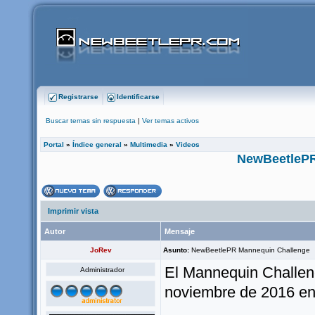
Registrarse
Identificarse
Buscar temas sin respuesta
|
Ver temas activos
Portal
»
Índice general
»
Multimedia
»
Videos
NewBeetlePR
Imprimir vista
Autor
Mensaje
JoRev
Asunto:
NewBeetlePR Mannequin Challenge
El Mannequin Challeng
Administrador
noviembre de 2016 en