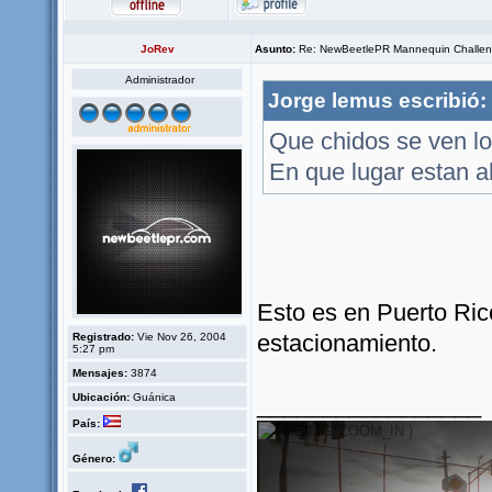
JoRev
Asunto:
Re: NewBeetlePR Mannequin Challe
Administrador
Jorge lemus escribió:
Que chidos se ven lo
En que lugar estan a
Esto es en Puerto Ric
estacionamiento.
Registrado:
Vie Nov 26, 2004
5:27 pm
Mensajes:
3874
Ubicación:
Guánica
_________________
País:
Género: