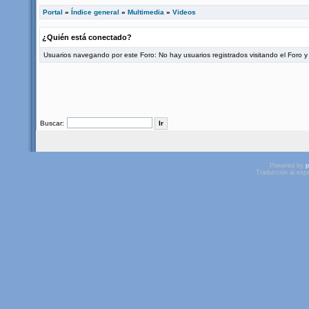
Portal
»
Índice general
»
Multimedia
»
Videos
¿Quién está conectado?
Usuarios navegando por este Foro: No hay usuarios registrados visitando el Foro y 
Buscar:
Powered by
p
Traducción al esp