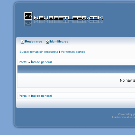
Registrarse
Identificarse
Buscar temas sin respuesta
|
Ver temas activos
Portal
»
Índice general
No hay t
Portal
»
Índice general
Powered by
p
Traducción al esp