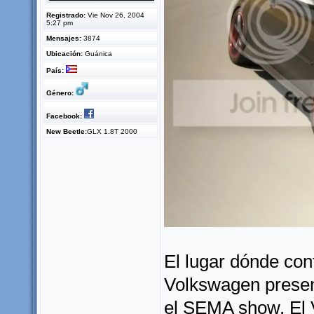
Registrado:
Vie Nov 26, 2004
5:27 pm
Mensajes:
3874
Ubicación:
Guánica
País:
Género:
Facebook:
New Beetle:
GLX 1.8T 2000
El lugar dónde con
Volkswagen presen
el SEMA show. El 