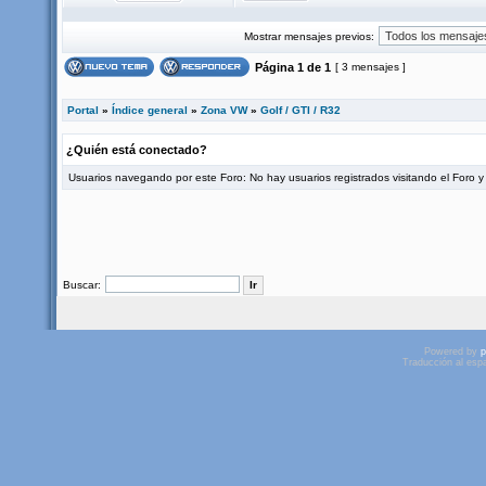
Mostrar mensajes previos:
Página
1
de
1
[ 3 mensajes ]
Portal
»
Índice general
»
Zona VW
»
Golf / GTI / R32
¿Quién está conectado?
Usuarios navegando por este Foro: No hay usuarios registrados visitando el Foro y 
Buscar:
Powered by
p
Traducción al esp