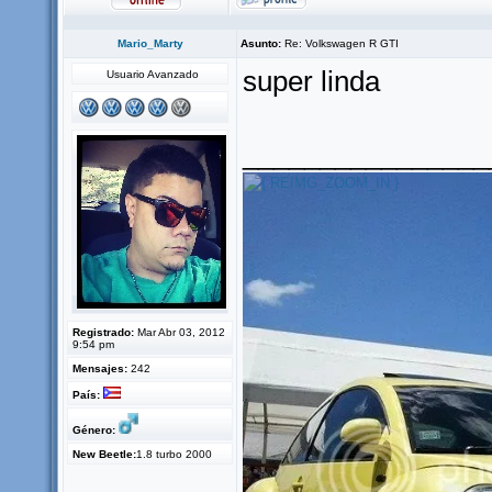
Mario_Marty
Asunto:
Re: Volkswagen R GTI
super linda
Usuario Avanzado
________________
Registrado:
Mar Abr 03, 2012
9:54 pm
Mensajes:
242
País:
Género:
New Beetle:
1.8 turbo 2000