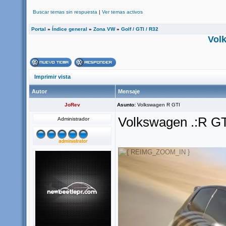
Buscar temas sin respuesta
|
Ver temas activos
Portal
»
Índice general
»
Zona VW
»
Golf / GTI / R32
Vol
Imprimir vista
Autor
Mensaje
JoRev
Asunto:
Volkswagen R GTI
Volkswagen .:R G
Administrador