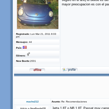
mayor preocupacion es con el pa
Registrado:
Lun Mar 21, 2011 8:03
pm
Mensajes:
44
País:
Género:
New Beetle:
2001
macho212
Asunto:
Re: Recomendaciones
Jetta 1.8T o NB 1.8T, Passat muy caros 
Adicto a NewBeetlePR