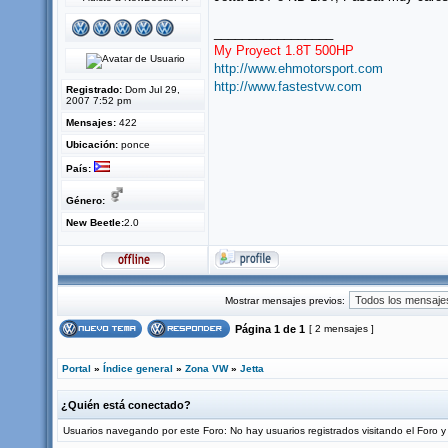
_________________
My Proyect 1.8T 500HP
http://www.ehmotorsport.com
http://www.fastestvw.com
Registrado:
Dom Jul 29,
2007 7:52 pm
Mensajes:
422
Ubicación:
ponce
País:
Género:
New Beetle:
2.0
Mostrar mensajes previos:
Página
1
de
1
[ 2 mensajes ]
Portal
»
Índice general
»
Zona VW
»
Jetta
¿Quién está conectado?
Usuarios navegando por este Foro: No hay usuarios registrados visitando el Foro y 