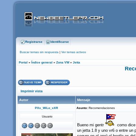
Registrarse
Identificarse
Buscar temas sin respuesta
|
Ver temas activos
Portal
»
Índice general
»
Zona VW
»
Jetta
Rec
Imprimir vista
Autor
Mensaje
PXx_WiLo_xXR
Asunto:
Recomendaciones
Usuario
Bueno mi gentr
como dice 
un jetta 1.8 y uno vr6 o entre un
seguro en el ano) el beetle es de