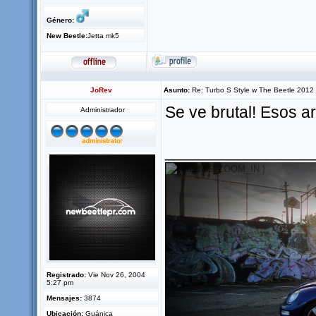
Género:
New Beetle:
Jetta mk5
JoRev
Asunto:
Re: Turbo S Style w The Beetle 2012
Se ve brutal! Esos a
Administrador
________________
Registrado:
Vie Nov 26, 2004
5:27 pm
Mensajes:
3874
Ubicación:
Guánica