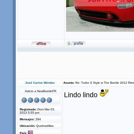
José Carlos Méndez
Asunto:
Re: Turbo S Style w The Beetle 2012 Rim
Adicto a NewBeetlePR
Lindo lindo
Registrado:
Dom Mar 03,
2013 5:55 pm
Mensajes:
394
Ubicación:
Quebradillas
País: