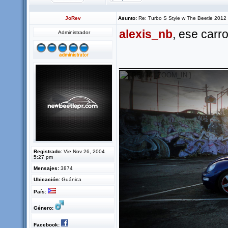
JoRev
Asunto:
Re: Turbo S Style w The Beetle 2012
alexis_nb
, ese carr
Administrador
________________
Registrado:
Vie Nov 26, 2004
5:27 pm
Mensajes:
3874
Ubicación:
Guánica
País:
Género:
Facebook: