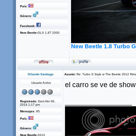
País:
Género:
Facebook:
New Beetle:
GLX 1.8T 2000
New Beetle 1.8 Turbo 
Orlando Santiago
Asunto:
Re: Turbo S Style w The Beetle 2012 Rim
Usuario Activo
el carro se ve de show
_________________
Registrado:
Dom Abr 06,
2014 1:17 pm
Mensajes:
95
País:
Género:
New Beetle:
2013