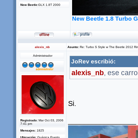
New Beetle:
GLX 1.8T 2000
New Beetle 1.8 Turbo 
alexis_nb
Asunto:
Re: Turbo S Style w The Beetle 2012 Ri
Administrador
JoRev escribió:
alexis_nb
, ese carr
Si.
_________________
Registrado:
Mar Oct 03, 2006
7:41 pm
Mensajes:
1825
Ubicación:
Guánica,Puerto