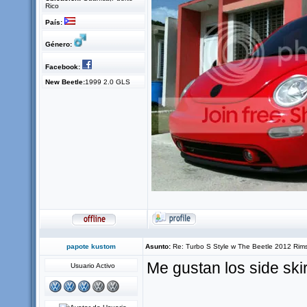
Rico
País:
Género:
Facebook:
New Beetle:
1999 2.0 GLS
papote kustom
Asunto:
Re: Turbo S Style w The Beetle 2012 Rim
Me gustan los side ski
Usuario Activo