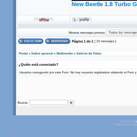
New Beetle 1.8 Turbo 
Mostrar mensajes previos:
Página
1
de
1
[ 10 mensajes ]
Portal
»
Índice general
»
Multimedia
»
Galeria de Fotos
¿Quién está conectado?
Usuarios navegando por este Foro: No hay usuarios registrados visitando el Foro y 
Buscar:
Powered by
p
Traducción al esp