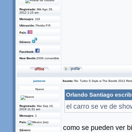
Registrado:
Mié Ago 29,
2012 1:15 am
Mensajes:
116
Ubicación:
Florida P.R.
País:
Género:
Facebook:
New Beetle:
2006 convertible
jaimevw
Asunto:
Re: Turbo S Style w The Beetle 2012 Rim
Nuevo
Orlando Santiago escrib
el carro se ve de sho
Registrado:
Mar Sep 10,
2019 11:31 am
Mensajes:
1
País:
como se pueden ver bie
Género: