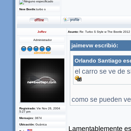
New Beetle:
turbo s
JoRev
Asunto:
Re: Turbo S Style w The Beetle 2012
Administrador
jaimevw escribió:
Orlando Santiago esc
el carro se ve de 
como se pueden ver 
Registrado:
Vie Nov 26, 2004
5:27 pm
Mensajes:
3874
Ubicación:
Guánica
Lamentablemente este