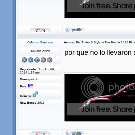
Orlando Santiago
Asunto:
Re: Turbo S Style w The Beetle 2012 Rim
por que no lo llevaron
Usuario Activo
_________________
Registrado:
Dom Abr 06,
2014 1:17 pm
Mensajes:
95
País:
Género:
New Beetle:
2013