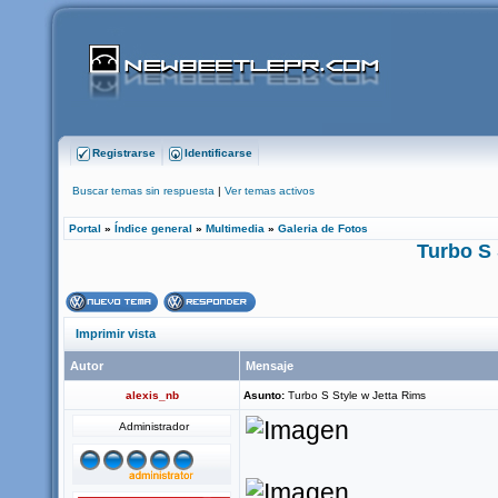
Registrarse
Identificarse
Buscar temas sin respuesta
|
Ver temas activos
Portal
»
Índice general
»
Multimedia
»
Galeria de Fotos
Turbo S 
Imprimir vista
Autor
Mensaje
alexis_nb
Asunto:
Turbo S Style w Jetta Rims
Administrador