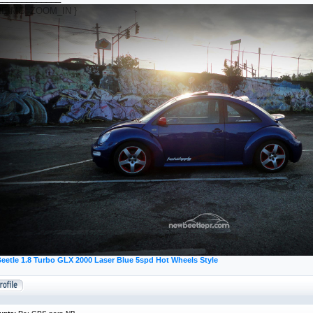
eetle 1.8 Turbo GLX 2000 Laser Blue 5spd Hot Wheels Style