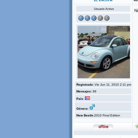
EL ENCUVW
As
Usuario Activo
Ni
Registrado:
Vie Jun 11, 2010 2:11 pm
Mensajes:
89
País:
Género:
New Beetle:
2010 Final Edition