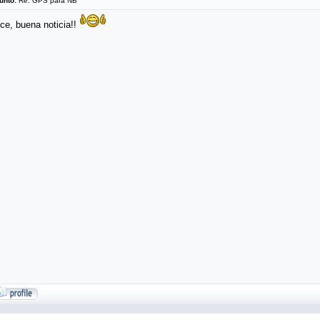
unto:
Re: GPS para NB
ce, buena noticia!!