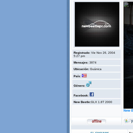
Registrado:
Vie Nov 26, 2004
5:27 pm
Mensajes:
3874
Ubicación:
Guánica
País:
Género:
Facebook:
New Beetle:
GLX 1.8T 2000
New B