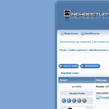
Registrarse
Identificarse
Buscar temas sin respuesta
|
Ver temas act
Portal
»
Índice general
»
Modificaciones
Imprimir vista
Autor
Mensaje
jevolkta
Asunto:
GP
encontre
Usuario Activo