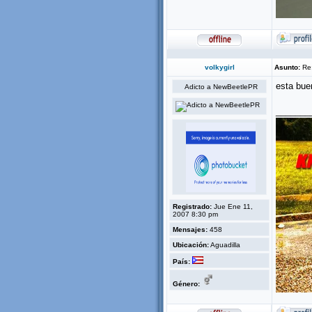
volkygirl
Asunto:
Re:
esta bue
Adicto a NewBeetlePR
_______
Registrado:
Jue Ene 11,
2007 8:30 pm
Mensajes:
458
Ubicación:
Aguadilla
País:
Género: