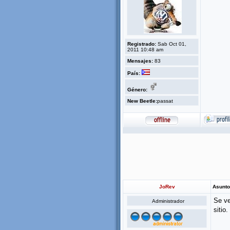
Registrado:
Sab Oct 01,
2011 10:48 am
Mensajes:
83
País:
Género:
New Beetle:
passat
JoRev
Asunto
Se ve
Administrador
sitio.
____