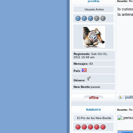
jevolkta
Asunto:
Re:
lo curio
Usuario Activo
la antena
Registrado:
Sab Oct 01,
2011 10:48 am
Mensajes:
83
País:
Género:
New Beetle:
passat
RAMSAYO
Asunto:
Re:
El Pro de los New Beetle
_______