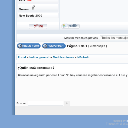
País:
Género:
New Beetle:
2006
Mostrar mensajes previos:
Página
1
de
1
[ 3 mensajes ]
Portal
»
Índice general
»
Modificaciones
»
NB-Audio
¿Quién está conectado?
Usuarios navegando por este Foro: No hay usuarios registrados visitando el Foro y 
Buscar:
Powered by
p
Traducción al esp