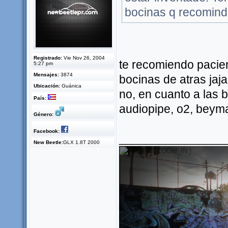
bocinas q recomin
Registrado:
Vie Nov 26, 2004
te recomiendo pacien
5:27 pm
Mensajes:
3874
bocinas de atras jaj
Ubicación:
Guánica
no, en cuanto a las 
País:
audiopipe, o2, beyma
Género:
Facebook:
________________
New Beetle:
GLX 1.8T 2000