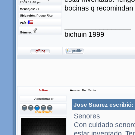
2009 12:48 pm
bocinas q recomindan
Mensajes:
21
Ubicación:
Puerto Rico
País:
_________________
bichuin 1999
Género:
JoRev
Asunto:
Re: Radio
Administrador
Jose Suarez escribió:
Senores
Con cuidado senores
estar inventado. Te