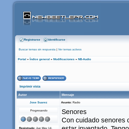
Registrarse
Identificarse
Buscar temas sin respuesta
|
Ver temas activos
Portal
»
Índice general
»
Modificaciones
»
NB-Audio
Imprimir vista
Autor
Mensaje
Jose Suarez
Asunto:
Radio
Senores
Progresando
Con cuidado senores co
estar inventado. Teng
Registrado:
Jue May 14,