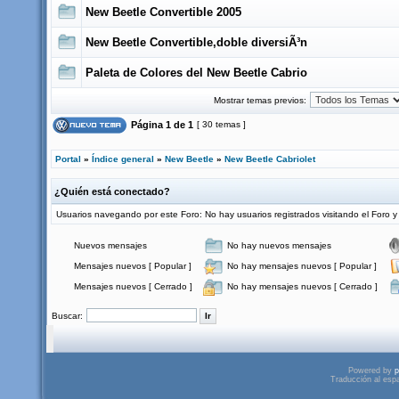
New Beetle Convertible 2005
New Beetle Convertible,doble diversiÃ³n
Paleta de Colores del New Beetle Cabrio
Mostrar temas previos:
Página
1
de
1
[ 30 temas ]
Portal
»
Índice general
»
New Beetle
»
New Beetle Cabriolet
¿Quién está conectado?
Usuarios navegando por este Foro: No hay usuarios registrados visitando el Foro y 
Nuevos mensajes
No hay nuevos mensajes
Mensajes nuevos [ Popular ]
No hay mensajes nuevos [ Popular ]
Mensajes nuevos [ Cerrado ]
No hay mensajes nuevos [ Cerrado ]
Buscar:
Powered by
p
Traducción al esp