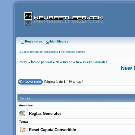
Registrarse
Identificarse
Buscar temas sin respuesta
|
Ver temas activos
Portal
»
Índice general
»
New Beetle
»
New Beetle Cabriolet
New B
Página
1
de
1
[ 30 temas ]
Temas
Anuncios
Reglas Generales
Temas
Reset Capota Convertible