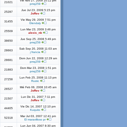
Vie Nov 27, 2009 10:12 pm
21021
pmq259
Jue Jul 23, 2009 5:15 pm
25287
JoRev
Vie May 29, 2009 7:51 pm
31455
Glendaly
Lun Mar 23, 2009 3:46 pm
25509
alexis_nb
Jue Sep 25, 2008 5:49 pm
38650
pmq259
Sab Sep 20, 2008 11:03 am
28663
j francia
Dom Jun 22, 2008 12:29 am
28681
pmq259
Dom Mar 23, 2008 1:51 pm
21883
pmq259
Lun Feb 25, 2008 11:13 pm
27258
Rustic
Mié Feb 06, 2008 10:45 am
26527
JoRev
Lun Dic 31, 2007 7:11 pm
21507
JoRev
Vie Dic 14, 2007 12:10 pm
44405
Kuquito
Mar Jul 03, 2007 12:41 pm
52318
El maravilloso pr
Lun Jun 04, 2007 8:30 pm