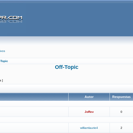
ivos
-Topic
Off-Topic
s ]
Autor
Respuestas
JoRev
0
williamlaurie4
2