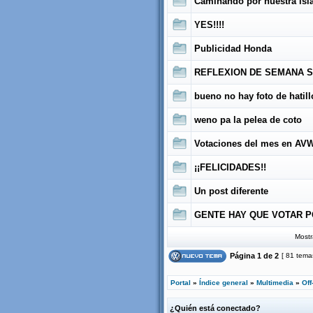
Caminando por nuestra isl
YES!!!!
Publicidad Honda
REFLEXION DE SEMANA 
bueno no hay foto de hatill
weno pa la pelea de coto
Votaciones del mes en A
¡¡FELICIDADES!!
Un post diferente
GENTE HAY QUE VOTAR P
Mostr
Página
1
de
2
[ 81 tema
Portal
»
Índice general
»
Multimedia
»
Off
¿Quién está conectado?