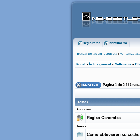
Registrarse
Identificarse
Buscar temas sin respuesta
|
Ver temas act
Portal
»
Índice general
»
Multimedia
»
Off
Página
1
de
2
[ 81 tema
Temas
Anuncios
Reglas Generales
Temas
Como obtuvieron su coche