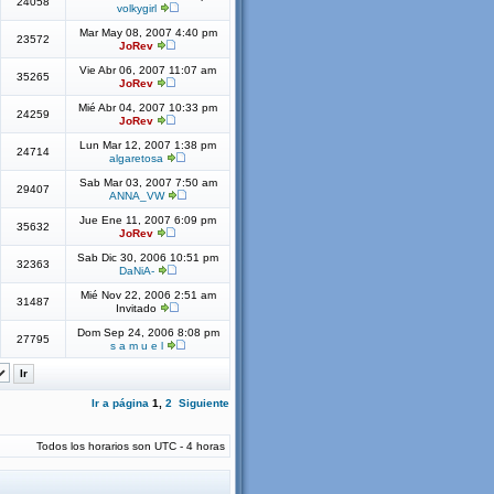
24058
volkygirl
Mar May 08, 2007 4:40 pm
23572
JoRev
Vie Abr 06, 2007 11:07 am
35265
JoRev
Mié Abr 04, 2007 10:33 pm
24259
JoRev
Lun Mar 12, 2007 1:38 pm
24714
algaretosa
Sab Mar 03, 2007 7:50 am
29407
ANNA_VW
Jue Ene 11, 2007 6:09 pm
35632
JoRev
Sab Dic 30, 2006 10:51 pm
32363
DaNiA-
Mié Nov 22, 2006 2:51 am
31487
Invitado
Dom Sep 24, 2006 8:08 pm
27795
s a m u e l
Ir a página
1
,
2
Siguiente
Todos los horarios son UTC - 4 horas