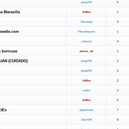
pmq259
0
a Maravilla
JoRev
1
Glendaly
3
beetle.com
Filosofoques
1
j francia
4
s boricuas
alexis_nb
1
UAN (CUIDADO)
pmq259
2
pmq259
0
JoRev
2
carlos
2
JoRev
0
tEs
algaretosa
7
DinoVW
9