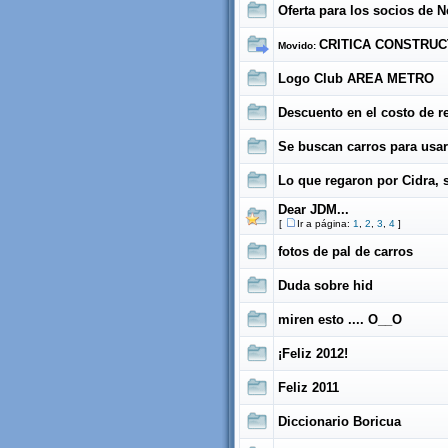
Oferta para los socios de 
CRITICA CONSTRUC
Movido:
Logo Club AREA METRO
Descuento en el costo de r
Se buscan carros para usar
Lo que regaron por Cidra, 
Dear JDM...
[
Ir a página:
1
,
2
,
3
,
4
]
fotos de pal de carros
Duda sobre hid
miren esto .... O__O
¡Feliz 2012!
Feliz 2011
Diccionario Boricua