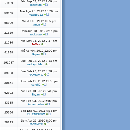
Vie Sep 07, 2012 2:00 pm
21159
rockauto
Mar Ago 28, 2012 10:26 pm
59666
macho212
Vie Jul 06, 2012 9:05 pm
56899
ramon
Dom Jun 10, 2012 3:16 pm
21829
rockauto
Vie May 04, 2012 7:47 am
21586
JoRev
Mié Abr 04, 2012 12:20 pm
41398
Bryan
Jue Feb 23, 2012 9:14 pm
161987
rockky nbfan
Jue Feb 23, 2012 4:38 pm
39908
RAMSAYO
Dom Feb 12, 2012 11:50 pm
30461
cerg82
Vie Feb 10, 2012 3:46 pm
62892
Bryan
Vie Feb 03, 2012 5:00 pm
33585
Amandysha
Sab Ene 01, 2011 4:34 pm
25996
EL ENCUVW
Dom Abr 25, 2010 8:20 pm
28893
RAMSAYO