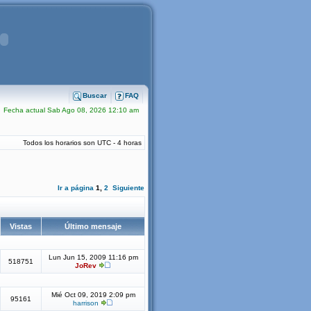
Buscar
FAQ
Fecha actual Sab Ago 08, 2026 12:10 am
Todos los horarios son UTC - 4 horas
Ir a página
1
,
2
Siguiente
Vistas
Último mensaje
Lun Jun 15, 2009 11:16 pm
518751
JoRev
Mié Oct 09, 2019 2:09 pm
95161
harrison