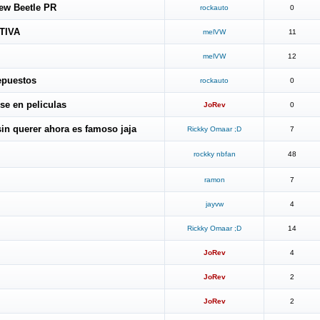
New Beetle PR
rockauto
0
TIVA
melVW
11
melVW
12
epuestos
rockauto
0
se en peliculas
JoRev
0
sin querer ahora es famoso jaja
Rickky Omaar ;D
7
rockky nbfan
48
ramon
7
jayvw
4
Rickky Omaar ;D
14
JoRev
4
JoRev
2
JoRev
2