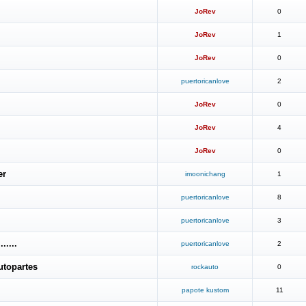
JoRev
0
JoRev
1
JoRev
0
puertoricanlove
2
JoRev
0
JoRev
4
JoRev
0
er
imoonichang
1
puertoricanlove
8
puertoricanlove
3
.....
puertoricanlove
2
utopartes
rockauto
0
papote kustom
11