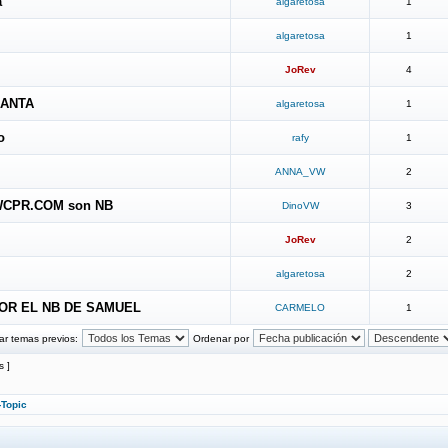
a
algaretosa
1
algaretosa
1
JoRev
4
SANTA
algaretosa
1
o
rafy
1
ANNA_VW
2
VWCPR.COM son NB
DinoVW
3
JoRev
2
algaretosa
2
OR EL NB DE SAMUEL
CARMELO
1
ar temas previos:
Ordenar por
s ]
-Topic