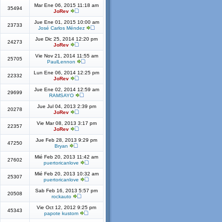
Mar Ene 06, 2015 11:18 am
35494
JoRev
Jue Ene 01, 2015 10:00 am
23733
José Carlos Méndez
Jue Dic 25, 2014 12:20 pm
24273
JoRev
Vie Nov 21, 2014 11:55 am
25705
PaulLennon
Lun Ene 06, 2014 12:25 pm
22332
JoRev
Jue Ene 02, 2014 12:59 am
29699
RAMSAYO
Jue Jul 04, 2013 2:39 pm
20278
JoRev
Vie Mar 08, 2013 3:17 pm
22357
JoRev
Jue Feb 28, 2013 9:29 pm
47250
Bryan
Mié Feb 20, 2013 11:42 am
27602
puertoricanlove
Mié Feb 20, 2013 10:32 am
25307
puertoricanlove
Sab Feb 16, 2013 5:57 pm
20508
rockauto
Vie Oct 12, 2012 9:25 pm
45343
papote kustom