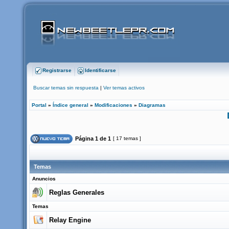
Registrarse
Identificarse
Buscar temas sin respuesta
|
Ver temas activos
Portal
»
Índice general
»
Modificaciones
»
Diagramas
Página
1
de
1
[ 17 temas ]
Temas
Anuncios
Reglas Generales
Temas
Relay Engine