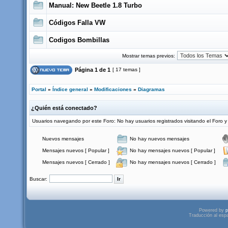
Manual: New Beetle 1.8 Turbo
Códigos Falla VW
Codigos Bombillas
Mostrar temas previos:
Página
1
de
1
[ 17 temas ]
Portal
»
Índice general
»
Modificaciones
»
Diagramas
¿Quién está conectado?
Usuarios navegando por este Foro: No hay usuarios registrados visitando el Foro y
Nuevos mensajes
No hay nuevos mensajes
Mensajes nuevos [ Popular ]
No hay mensajes nuevos [ Popular ]
Mensajes nuevos [ Cerrado ]
No hay mensajes nuevos [ Cerrado ]
Buscar:
Powered by
p
Traducción al esp