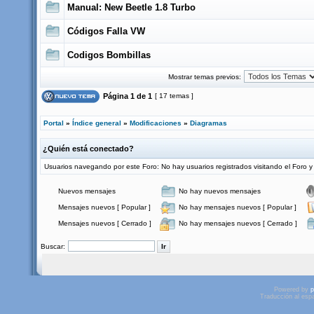
Manual: New Beetle 1.8 Turbo
Códigos Falla VW
Codigos Bombillas
Mostrar temas previos:
Página
1
de
1
[ 17 temas ]
Portal
»
Índice general
»
Modificaciones
»
Diagramas
¿Quién está conectado?
Usuarios navegando por este Foro: No hay usuarios registrados visitando el Foro y
Nuevos mensajes
No hay nuevos mensajes
Mensajes nuevos [ Popular ]
No hay mensajes nuevos [ Popular ]
Mensajes nuevos [ Cerrado ]
No hay mensajes nuevos [ Cerrado ]
Buscar:
Powered by
p
Traducción al esp