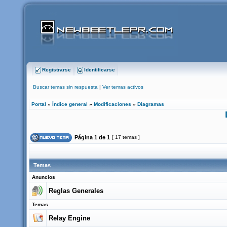
Registrarse
Identificarse
Buscar temas sin respuesta
|
Ver temas activos
Portal
»
Índice general
»
Modificaciones
»
Diagramas
Página
1
de
1
[ 17 temas ]
Temas
Anuncios
Reglas Generales
Temas
Relay Engine