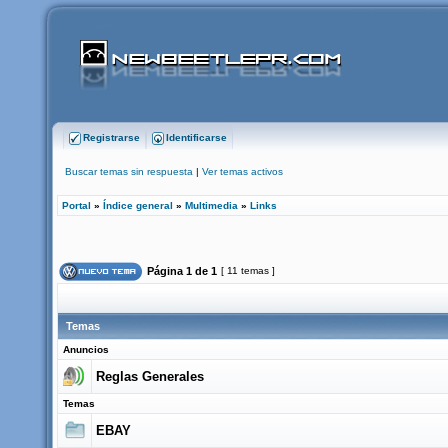
Registrarse
Identificarse
Buscar temas sin respuesta
|
Ver temas activos
Portal
»
Índice general
»
Multimedia
»
Links
Página
1
de
1
[ 11 temas ]
Temas
Anuncios
Reglas Generales
Temas
EBAY