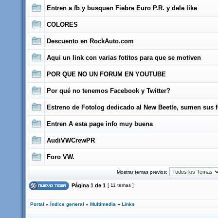
Entren a fb y busquen Fiebre Euro P.R. y dele like
COLORES
Descuento en RockAuto.com
Aqui un link con varias fotitos para que se motiven
POR QUE NO UN FORUM EN YOUTUBE
Por qué no tenemos Facebook y Twitter?
Estreno de Fotolog dedicado al New Beetle, sumen sus f
Entren A esta page info muy buena
AudiVWCrewPR
Foro VW.
Mostrar temas previos:
Página
1
de
1
[ 11 temas ]
Portal
»
Índice general
»
Multimedia
»
Links