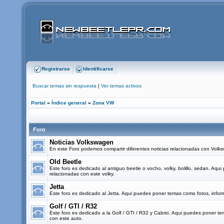
Registrarse
Identificarse
Buscar temas sin respuesta
|
Ver temas activos
Portal
»
Índice general
»
Zona VW
Foro
Noticias Volkswagen
En este Foro podemos compartir diferentes noticias relacionadas con Vol
Old Beetle
Este foro es dedicado al antiguo beetle o vocho, volky, bolillo, sedan. Aq
relacionadas con este volky.
Jetta
Este foro es dedicado al Jetta. Aqui puedes poner temas como fotos, infor
Golf / GTI / R32
Este foro es dedicado a la Golf / GTI / R32 y Cabrio. Aqui puedes poner t
con este auto.