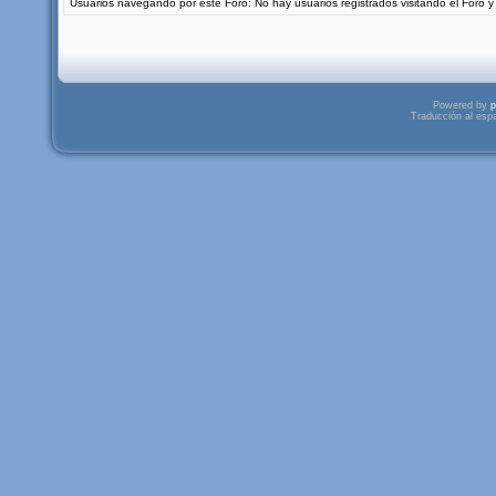
Usuarios navegando por este Foro: No hay usuarios registrados visitando el Foro y 
Powered by
p
Traducción al esp