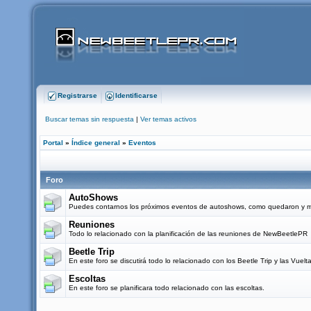
Registrarse
Identificarse
Buscar temas sin respuesta
|
Ver temas activos
Portal
»
Índice general
»
Eventos
Foro
AutoShows
Puedes contarnos los próximos eventos de autoshows, como quedaron y mo
Reuniones
Todo lo relacionado con la planificación de las reuniones de NewBeetlePR
Beetle Trip
En este foro se discutirá todo lo relacionado con los Beetle Trip y las Vuel
Escoltas
En este foro se planificara todo relacionado con las escoltas.