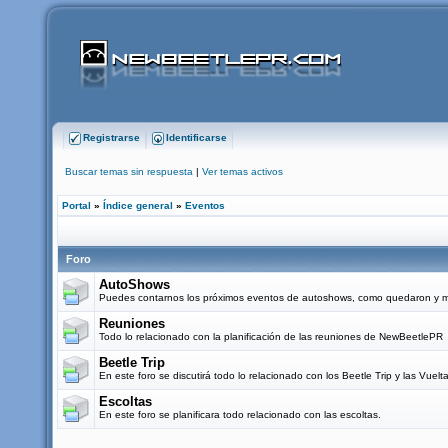
Registrarse
Identificarse
Buscar temas sin respuesta
|
Ver temas activos
Portal
»
Índice general
»
Eventos
Foro
AutoShows
Puedes contarnos los próximos eventos de autoshows, como quedaron y mo
Reuniones
Todo lo relacionado con la planificación de las reuniones de NewBeetlePR
Beetle Trip
En este foro se discutirá todo lo relacionado con los Beetle Trip y las Vuel
Escoltas
En este foro se planificara todo relacionado con las escoltas.