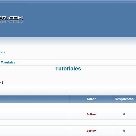
ivos
»
Tutoriales
Tutoriales
s ]
Autor
Respuestas
JoRev
0
JoRev
0