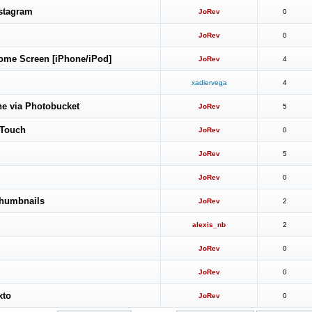
stagram
JoRev
0
JoRev
0
ome Screen [iPhone/iPod]
JoRev
4
xadiervega
4
ne via Photobucket
JoRev
5
 Touch
JoRev
0
JoRev
5
JoRev
0
thumbnails
JoRev
2
alexis_nb
2
JoRev
0
JoRev
0
xto
JoRev
0