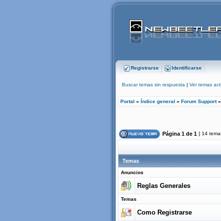
Registrarse
Identificarse
Buscar temas sin respuesta
|
Ver temas act
Portal
»
Índice general
»
Forum Support
Página
1
de
1
[ 14 tema
Temas
Anuncios
Reglas Generales
Temas
Como Registrarse