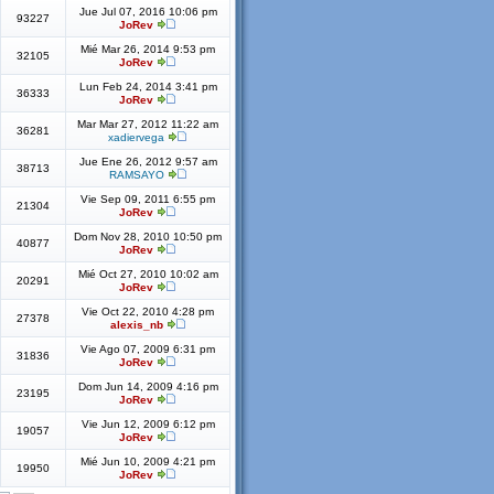
Jue Jul 07, 2016 10:06 pm
93227
JoRev
Mié Mar 26, 2014 9:53 pm
32105
JoRev
Lun Feb 24, 2014 3:41 pm
36333
JoRev
Mar Mar 27, 2012 11:22 am
36281
xadiervega
Jue Ene 26, 2012 9:57 am
38713
RAMSAYO
Vie Sep 09, 2011 6:55 pm
21304
JoRev
Dom Nov 28, 2010 10:50 pm
40877
JoRev
Mié Oct 27, 2010 10:02 am
20291
JoRev
Vie Oct 22, 2010 4:28 pm
27378
alexis_nb
Vie Ago 07, 2009 6:31 pm
31836
JoRev
Dom Jun 14, 2009 4:16 pm
23195
JoRev
Vie Jun 12, 2009 6:12 pm
19057
JoRev
Mié Jun 10, 2009 4:21 pm
19950
JoRev