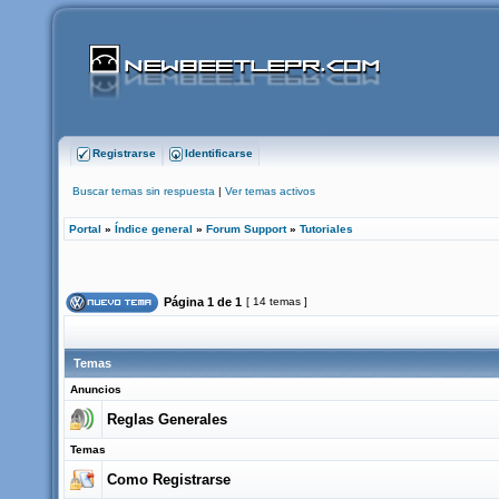
Registrarse
Identificarse
Buscar temas sin respuesta
|
Ver temas activos
Portal
»
Índice general
»
Forum Support
»
Tutoriales
Página
1
de
1
[ 14 temas ]
Temas
Anuncios
Reglas Generales
Temas
Como Registrarse