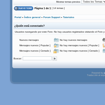
Mostrar temas previos:
Página
1
de
1
[ 14 temas ]
Portal
»
Índice general
»
Forum Support
»
Tutoriales
¿Quién está conectado?
Usuarios navegando por este Foro: No hay usuarios registrados visitando el Foro y 
Nuevos mensajes
No hay nuevos mensajes
Mensajes nuevos [ Popular ]
No hay mensajes nuevos [ Popular ]
Mensajes nuevos [ Cerrado ]
No hay mensajes nuevos [ Cerrado ]
Buscar:
Powered by
p
Traducción al esp