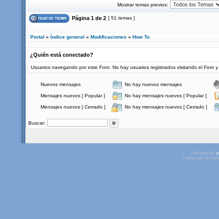
Mostrar temas previos:
Página
1
de
2
[ 51 temas ]
Portal
»
Índice general
»
Modificaciones
»
How To
¿Quién está conectado?
Usuarios navegando por este Foro: No hay usuarios registrados visitando el Foro y 
Nuevos mensajes
No hay nuevos mensajes
Mensajes nuevos [ Popular ]
No hay mensajes nuevos [ Popular ]
Mensajes nuevos [ Cerrado ]
No hay mensajes nuevos [ Cerrado ]
Buscar:
Powered by
p
Traducción al esp