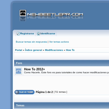
Registrarse
Identificarse
Buscar temas sin respuesta
|
Ver temas activos
Portal
»
Índice general
»
Modificaciones
»
How To
Foro
How To 2012+
Como Hacerlo. Este foro es para tutoriales de como hacer modificaciones 
Página
1
de
2
[ 51 temas ]
Temas