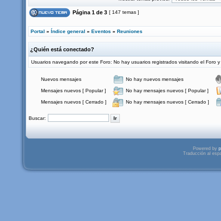
Página
1
de
3
[ 147 temas ]
Portal
»
Índice general
»
Eventos
»
Reuniones
¿Quién está conectado?
Usuarios navegando por este Foro: No hay usuarios registrados visitando el Foro y 
Nuevos mensajes
No hay nuevos mensajes
Mensajes nuevos [ Popular ]
No hay mensajes nuevos [ Popular ]
Mensajes nuevos [ Cerrado ]
No hay mensajes nuevos [ Cerrado ]
Buscar:
Powered by
p
Traducción al esp