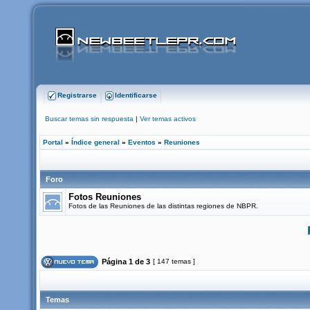
Registrarse
Identificarse
Buscar temas sin respuesta
|
Ver temas activos
Portal
»
Índice general
»
Eventos
»
Reuniones
Foro
Fotos Reuniones
Fotos de las Reuniones de las distintas regiones de NBPR.
Página
1
de
3
[ 147 temas ]
Temas