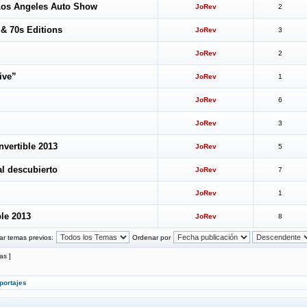
 Los Angeles Auto Show
JoRev
2
 & 70s Editions
JoRev
3
JoRev
2
ive”
JoRev
1
JoRev
6
JoRev
3
vertible 2013
JoRev
5
al descubierto
JoRev
7
JoRev
1
ble 2013
JoRev
8
ar temas previos:
Ordenar por
as ]
portajes