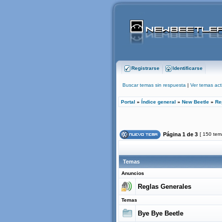
Registrarse
Identificarse
Buscar temas sin respuesta
|
Ver temas act
Portal
»
Índice general
»
New Beetle
»
Re
Página
1
de
3
[ 150 tem
Temas
Anuncios
Reglas Generales
Temas
Bye Bye Beetle