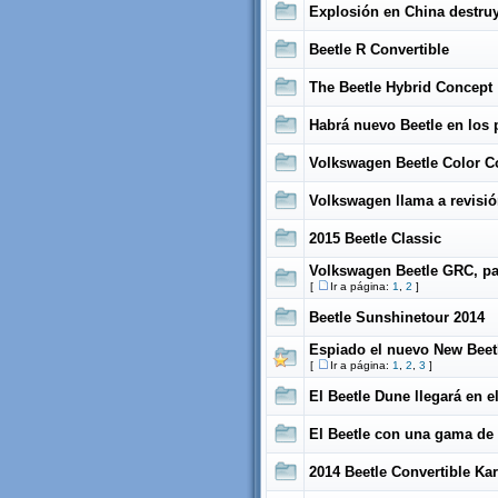
Explosión en China destruy
Beetle R Convertible
The Beetle Hybrid Concept
Habrá nuevo Beetle en los 
Volkswagen Beetle Color C
Volkswagen llama a revisió
2015 Beetle Classic
Volkswagen Beetle GRC, par
[
Ir a página:
1
,
2
]
Beetle Sunshinetour 2014
Espiado el nuevo New Beet
[
Ir a página:
1
,
2
,
3
]
El Beetle Dune llegará en e
El Beetle con una gama de
2014 Beetle Convertible Ka