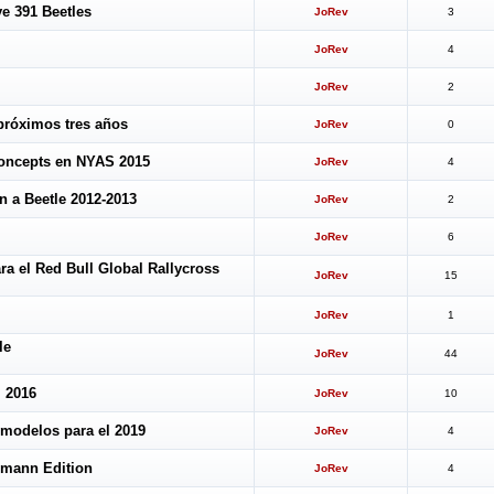
e 391 Beetles
JoRev
3
JoRev
4
JoRev
2
próximos tres años
JoRev
0
oncepts en NYAS 2015
JoRev
4
n a Beetle 2012-2013
JoRev
2
JoRev
6
a el Red Bull Global Rallycross
JoRev
15
JoRev
1
le
JoRev
44
l 2016
JoRev
10
 modelos para el 2019
JoRev
4
rmann Edition
JoRev
4