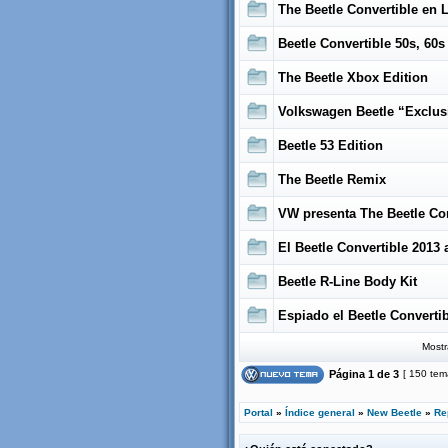
The Beetle Convertible en
Beetle Convertible 50s, 60s
The Beetle Xbox Edition
Volkswagen Beetle “Exclus
Beetle 53 Edition
The Beetle Remix
VW presenta The Beetle Con
El Beetle Convertible 2013 
Beetle R-Line Body Kit
Espiado el Beetle Converti
Mostr
Página
1
de
3
[ 150 tem
Portal
»
Índice general
»
New Beetle
»
Re