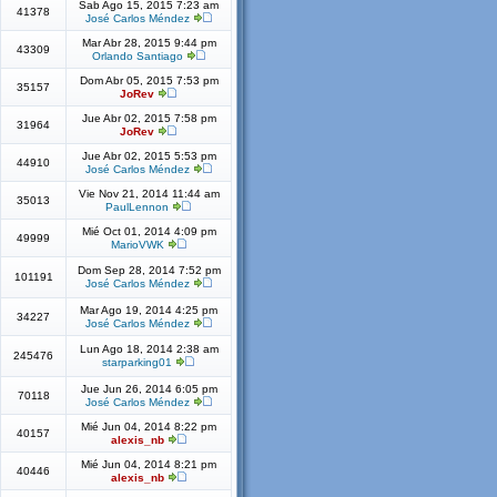
Sab Ago 15, 2015 7:23 am
41378
José Carlos Méndez
Mar Abr 28, 2015 9:44 pm
43309
Orlando Santiago
Dom Abr 05, 2015 7:53 pm
35157
JoRev
Jue Abr 02, 2015 7:58 pm
31964
JoRev
Jue Abr 02, 2015 5:53 pm
44910
José Carlos Méndez
Vie Nov 21, 2014 11:44 am
35013
PaulLennon
Mié Oct 01, 2014 4:09 pm
49999
MarioVWK
Dom Sep 28, 2014 7:52 pm
101191
José Carlos Méndez
Mar Ago 19, 2014 4:25 pm
34227
José Carlos Méndez
Lun Ago 18, 2014 2:38 am
245476
starparking01
Jue Jun 26, 2014 6:05 pm
70118
José Carlos Méndez
Mié Jun 04, 2014 8:22 pm
40157
alexis_nb
Mié Jun 04, 2014 8:21 pm
40446
alexis_nb