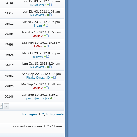
Lun Dic 03, 2012 1:08 am
34166
RAMSAYO
Lun Dic 03, 2012 1:08 am
39314
RAMSAYO
Vie Nov 23, 2012 7:06 pm
35512
Bryan
Jue Nov 15, 2012 11:53 am
29482
JoRev
Sab Nov 10, 2012 1:02 pm
47696
JoRev
Mar Oct 23, 2012 8:56 pm
35928
melVW
Lun Oct 15, 2012 8:24 pm
44417
RAMSAYO
Sab Sep 22, 2012 5:32 pm
48852
Rickky Omaar ;D
Mié Sep 12, 2012 11:41 am
29825
JoRev
Lun Sep 10, 2012 8:29 am
50246
pedro juan rojas
Ir a página
1
,
2
,
3
Siguiente
Todos los horarios son UTC - 4 horas