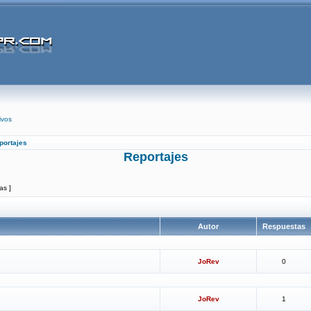
ivos
portajes
Reportajes
as ]
Autor
Respuestas
JoRev
0
JoRev
1