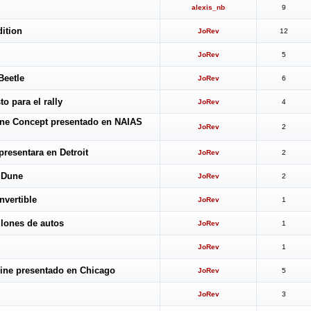
alexis_nb
9
ition
JoRev
12
JoRev
5
Beetle
JoRev
6
o para el rally
JoRev
4
une Concept presentado en NAIAS
JoRev
2
presentara en Detroit
JoRev
2
e Dune
JoRev
2
nvertible
JoRev
1
lones de autos
JoRev
1
JoRev
1
Line presentado en Chicago
JoRev
5
JoRev
3