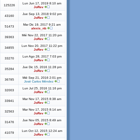
Lun Jun 17, 2019 8:10 am
125226
JoRev
Jue Sep 13, 2018 9:02 pm
43160
JoRev
Mar Dic 19, 2017 9:21 am
51473
alexis_nb
Mié Nov 22, 2017 11:20 pm
39363
JoRev
Lun Nov 20, 2017 11:22 pm
34855
JoRev
Lun Ago 28, 2017 7:03 pm
33270
JoRev
Jue Dic 15, 2016 11:28 pm
35284
JoRev
Mié Sep 21, 2016 2:01 pm
36785
José Carlos Méndez
Lun Jul 25, 2016 11:16 pm
32003
JoRev
Mar Nov 17, 2015 8:38 am
33941
JoRev
Mar Nov 17, 2015 8:14 am
32563
JoRev
Jue Nov 05, 2015 8:49 am
31476
JoRev
Lun Oct 12, 2015 12:24 am
41079
JoRev