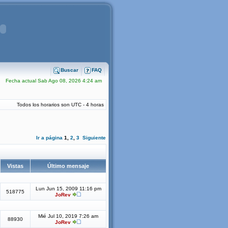
Buscar
FAQ
Fecha actual Sab Ago 08, 2026 4:24 am
Todos los horarios son UTC - 4 horas
Ir a página
1
,
2
,
3
Siguiente
Vistas
Último mensaje
Lun Jun 15, 2009 11:16 pm
518775
JoRev
Mié Jul 10, 2019 7:26 am
88930
JoRev