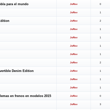
ebla para el mundo
JoRev
0
JoRev
1
Edition
JoRev
2
JoRev
1
JoRev
1
JoRev
1
JoRev
1
JoRev
2
vertible Denim Edition
JoRev
1
JoRev
1
JoRev
1
blemas en frenos en modelos 2015
JoRev
0
JoRev
3