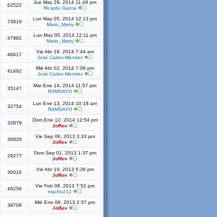
Jue May 29, 2014 11:49 pm
62522
Ricardo Garcia
Lun May 05, 2014 12:13 pm
73819
Mario_Marty
Lun May 05, 2014 12:11 pm
47982
Mario_Marty
Vie Abr 18, 2014 7:44 am
48417
José Carlos Méndez
Mié Abr 02, 2014 7:08 pm
41492
José Carlos Méndez
Mar Ene 14, 2014 11:57 pm
35147
RAMSAYO
Lun Ene 13, 2014 10:18 am
32754
RAMSAYO
Dom Ene 12, 2014 12:54 pm
32879
JoRev
Vie Sep 06, 2013 3:33 pm
30929
JoRev
Dom Sep 01, 2013 1:37 pm
29277
JoRev
Vie Abr 19, 2013 5:36 pm
30016
JoRev
Vie Feb 08, 2013 7:52 pm
46256
macho212
Mié Ene 09, 2013 2:37 pm
39708
JoRev