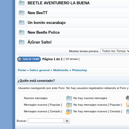
BEETLE AVENTURERO LA BUENA
New BeeTT
Un bonito escarabajo
New Beetle Police
Â¡Gran Salto!
Mostrar temas previos:
Página
1
de
1
[ 19 temas ]
Portal
»
Índice general
»
Multimedia
»
Photoshop
¿Quién está conectado?
Usuarios navegando por este Foro: No hay usuarios registrados visitando el Foro y 
Nuevos mensajes
No hay nuevos mensajes
Mensajes nuevos [ Popular ]
No hay mensajes nuevos [ Popular ]
Mensajes nuevos [ Cerrado ]
No hay mensajes nuevos [ Cerrado ]
Buscar: