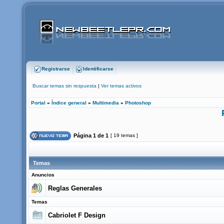
Registrarse
Identificarse
Buscar temas sin respuesta
|
Ver temas activos
Portal
»
Índice general
»
Multimedia
»
Photoshop
Página
1
de
1
[ 19 temas ]
Temas
Anuncios
Reglas Generales
Temas
Cabriolet F Design