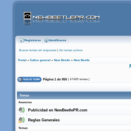
Registrarse
Identificarse
Buscar temas sin respuesta
|
Ver temas activos
Portal
»
Índice general
»
New Beetle
»
New Beetle
Página
1
de
950
[ 47485 temas ]
Temas
Anuncios
Publicidad en NewBeetlePR.com
Reglas Generales
Temas