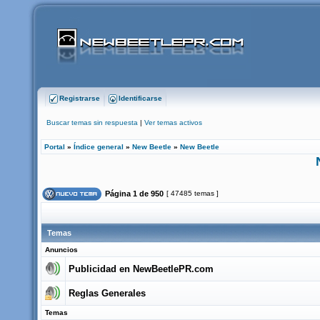
Registrarse
Identificarse
Buscar temas sin respuesta
|
Ver temas activos
Portal
»
Índice general
»
New Beetle
»
New Beetle
Página
1
de
950
[ 47485 temas ]
Temas
Anuncios
Publicidad en NewBeetlePR.com
Reglas Generales
Temas