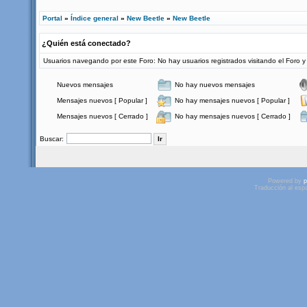
Portal
»
Índice general
»
New Beetle
»
New Beetle
¿Quién está conectado?
Usuarios navegando por este Foro: No hay usuarios registrados visitando el Foro y
Nuevos mensajes
No hay nuevos mensajes
Mensajes nuevos [ Popular ]
No hay mensajes nuevos [ Popular ]
Mensajes nuevos [ Cerrado ]
No hay mensajes nuevos [ Cerrado ]
Buscar:
Powered by
p
Traducción al esp