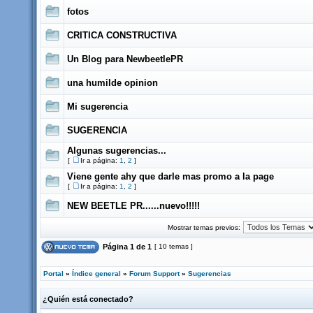
fotos
CRITICA CONSTRUCTIVA
Un Blog para NewbeetlePR
una humilde opinion
Mi sugerencia
SUGERENCIA
Algunas sugerencias...
[
Ir a página:
1
,
2
]
Viene gente ahy que darle mas promo a la page
[
Ir a página:
1
,
2
]
NEW BEETLE PR......nuevo!!!!!
Mostrar temas previos:
Página
1
de
1
[ 10 temas ]
Portal
»
Índice general
»
Forum Support
»
Sugerencias
¿Quién está conectado?