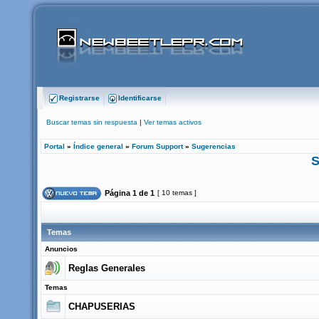
Registrarse
Identificarse
Buscar temas sin respuesta
|
Ver temas activos
Portal
»
Índice general
»
Forum Support
»
Sugerencias
S
Página
1
de
1
[ 10 temas ]
Temas
Anuncios
Reglas Generales
Temas
CHAPUSERIAS