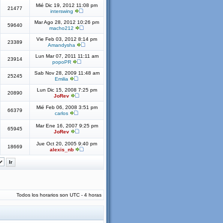
Mié Dic 19, 2012 11:08 pm
21477
interswing
Mar Ago 28, 2012 10:26 pm
59640
macho212
Vie Feb 03, 2012 8:14 pm
23389
Amandysha
Lun Mar 07, 2011 11:11 am
23914
popoPR
Sab Nov 28, 2009 11:48 am
25245
Emilia
Lun Dic 15, 2008 7:25 pm
20890
JoRev
Mié Feb 06, 2008 3:51 pm
66379
carlos
Mar Ene 16, 2007 9:25 pm
65945
JoRev
Jue Oct 20, 2005 9:40 pm
18669
alexis_nb
Todos los horarios son UTC - 4 horas