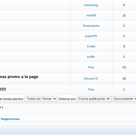
interswing
0
melVW
11
Amandysha
2
popoPR
2
Emilia
3
bolillo
1
Pep
15
 mas promo a la page
Giovani R.
16
!!!!
Pep
1
ar temas previos:
Ordenar por
s ]
»
Sugerencias