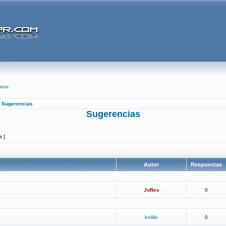
ivos
»
Sugerencias
Sugerencias
s ]
Autor
Respuestas
JoRev
0
bolillo
0