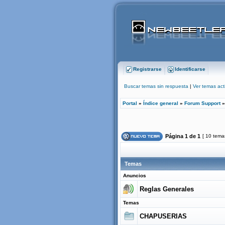
Registrarse
Identificarse
Buscar temas sin respuesta
|
Ver temas act
Portal
»
Índice general
»
Forum Support
Página
1
de
1
[ 10 tema
Temas
Anuncios
Reglas Generales
Temas
CHAPUSERIAS