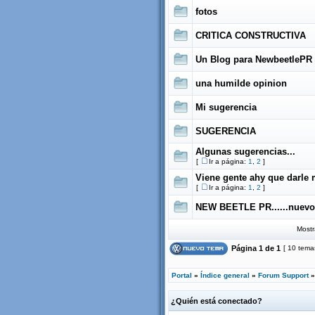
fotos
CRITICA CONSTRUCTIVA
Un Blog para NewbeetlePR
una humilde opinion
Mi sugerencia
SUGERENCIA
Algunas sugerencias...
[
Ir a página:
1
,
2
]
Viene gente ahy que darle
[
Ir a página:
1
,
2
]
NEW BEETLE PR......nuevo!
Mostr
Página
1
de
1
[ 10 tema
Portal
»
Índice general
»
Forum Support
¿Quién está conectado?