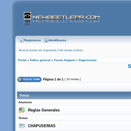
Registrarse
Identificarse
Buscar temas sin respuesta
|
Ver temas activos
Portal
»
Índice general
»
Forum Support
»
Sugerencias
S
Página
1
de
1
[ 10 temas ]
Temas
Anuncios
Reglas Generales
Temas
CHAPUSERIAS