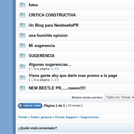
fotos
CRITICA CONSTRUCTIVA
Un Blog para NewbeetlePR
una humilde opinion
Mi sugerencia
SUGERENCIA
Algunas sugerencias...
[
Ir a página:
1
,
2
]
Viene gente ahy que darle mas promo a la page
[
Ir a página:
1
,
2
]
NEW BEETLE PR......nuevo!!!!!
Mostrar temas previos:
Página
1
de
1
[ 10 temas ]
Portal
»
Índice general
»
Forum Support
»
Sugerencias
¿Quién está conectado?