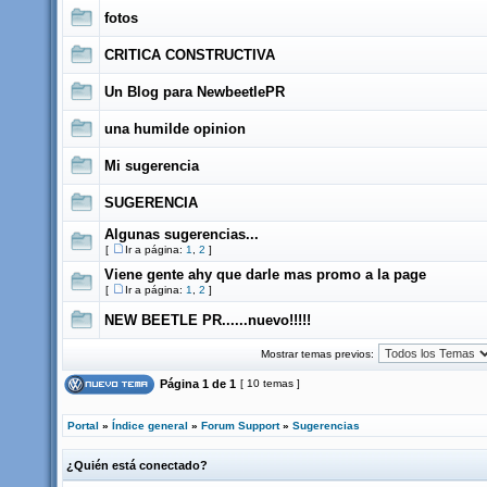
fotos
CRITICA CONSTRUCTIVA
Un Blog para NewbeetlePR
una humilde opinion
Mi sugerencia
SUGERENCIA
Algunas sugerencias...
[
Ir a página:
1
,
2
]
Viene gente ahy que darle mas promo a la page
[
Ir a página:
1
,
2
]
NEW BEETLE PR......nuevo!!!!!
Mostrar temas previos:
Página
1
de
1
[ 10 temas ]
Portal
»
Índice general
»
Forum Support
»
Sugerencias
¿Quién está conectado?