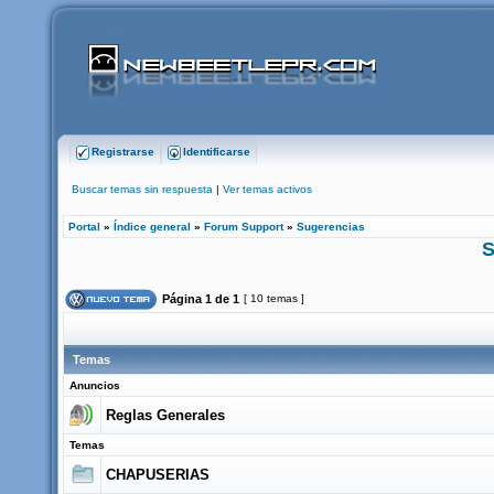
Registrarse
Identificarse
Buscar temas sin respuesta
|
Ver temas activos
Portal
»
Índice general
»
Forum Support
»
Sugerencias
S
Página
1
de
1
[ 10 temas ]
Temas
Anuncios
Reglas Generales
Temas
CHAPUSERIAS