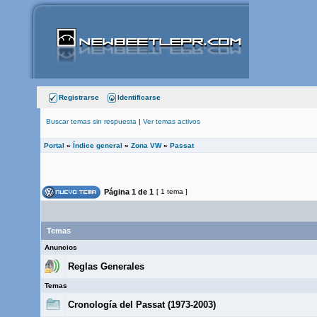
Registrarse
Identificarse
Buscar temas sin respuesta
|
Ver temas activos
Portal
»
Índice general
»
Zona VW
»
Passat
Página
1
de
1
[ 1 tema ]
Temas
Anuncios
Reglas Generales
Temas
Cronologí­a del Passat (1973-2003)