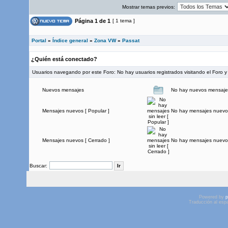
Mostrar temas previos:
Página
1
de
1
[ 1 tema ]
Portal
»
Índice general
»
Zona VW
»
Passat
¿Quién está conectado?
Usuarios navegando por este Foro: No hay usuarios registrados visitando el Foro y 
Nuevos mensajes
No hay nuevos mensaje
Mensajes nuevos [ Popular ]
No hay mensajes nuevos
Mensajes nuevos [ Cerrado ]
No hay mensajes nuevos
Buscar:
Powered by
p
Traducción al esp