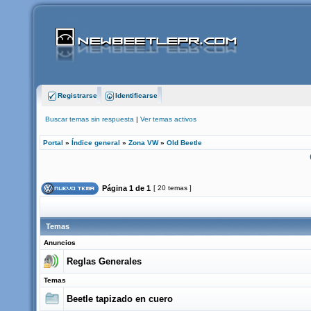
Registrarse
Identificarse
Buscar temas sin respuesta
|
Ver temas activos
Portal
»
Índice general
»
Zona VW
»
Old Beetle
Página
1
de
1
[ 20 temas ]
Temas
Anuncios
Reglas Generales
Temas
Beetle tapizado en cuero