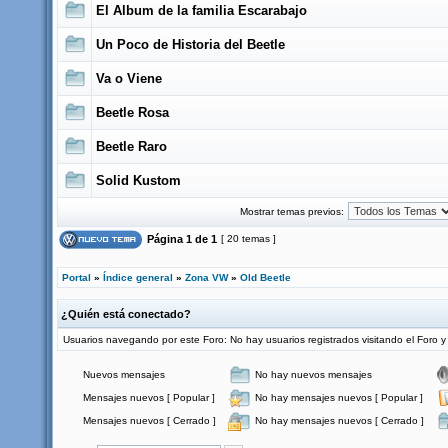
El Album de la familia Escarabajo
Un Poco de Historia del Beetle
Va o Viene
Beetle Rosa
Beetle Raro
Solid Kustom
Mostrar temas previos:
Página
1
de
1
[ 20 temas ]
Portal
»
Índice general
»
Zona VW
»
Old Beetle
¿Quién está conectado?
Usuarios navegando por este Foro: No hay usuarios registrados visitando el Foro y 
Nuevos mensajes
No hay nuevos mensajes
Mensajes nuevos [ Popular ]
No hay mensajes nuevos [ Popular ]
Mensajes nuevos [ Cerrado ]
No hay mensajes nuevos [ Cerrado ]