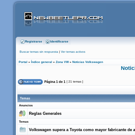
Registrarse
Identificarse
Buscar temas sin respuesta
|
Ver temas activos
Portal
»
Índice general
»
Zona VW
»
Noticias Volkswagen
Notic
Página
1
de
1
[ 21 temas ]
Temas
Anuncios
Reglas Generales
Temas
Volkswagen supera a Toyota como mayor fabricante de 