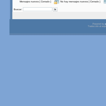
Mensajes nuevos [ Cerrado ]
No hay mensajes nuevos [ Cerrado ]
Buscar:
Powered by
p
Traducción al esp