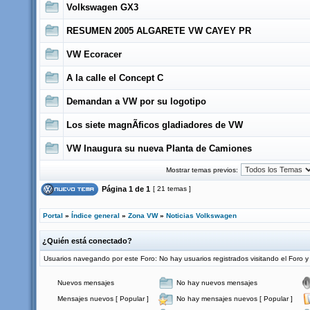
Volkswagen GX3
RESUMEN 2005 ALGARETE VW CAYEY PR
VW Ecoracer
A la calle el Concept C
Demandan a VW por su logotipo
Los siete magnÃ­ficos gladiadores de VW
VW Inaugura su nueva Planta de Camiones
Mostrar temas previos:
Página
1
de
1
[ 21 temas ]
Portal
»
Índice general
»
Zona VW
»
Noticias Volkswagen
¿Quién está conectado?
Usuarios navegando por este Foro: No hay usuarios registrados visitando el Foro y 
Nuevos mensajes
No hay nuevos mensajes
Mensajes nuevos [ Popular ]
No hay mensajes nuevos [ Popular ]