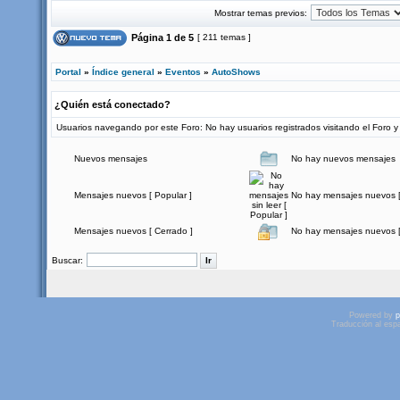
Mostrar temas previos:
Página
1
de
5
[ 211 temas ]
Portal
»
Índice general
»
Eventos
»
AutoShows
¿Quién está conectado?
Usuarios navegando por este Foro: No hay usuarios registrados visitando el Foro y 
Nuevos mensajes
No hay nuevos mensajes
Mensajes nuevos [ Popular ]
No hay mensajes nuevos [
Mensajes nuevos [ Cerrado ]
No hay mensajes nuevos [
Buscar:
Powered by
p
Traducción al esp