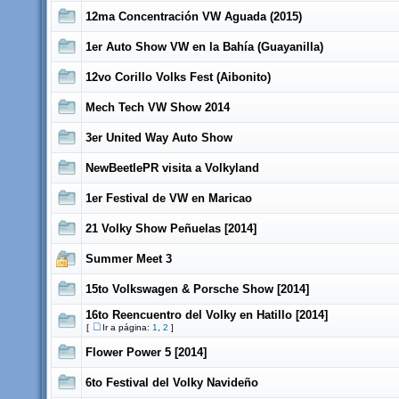
12ma Concentración VW Aguada (2015)
1er Auto Show VW en la Bahía (Guayanilla)
12vo Corillo Volks Fest (Aibonito)
Mech Tech VW Show 2014
3er United Way Auto Show
NewBeetlePR visita a Volkyland
1er Festival de VW en Maricao
21 Volky Show Peñuelas [2014]
Summer Meet 3
15to Volkswagen & Porsche Show [2014]
16to Reencuentro del Volky en Hatillo [2014]
[
Ir a página:
1
,
2
]
Flower Power 5 [2014]
6to Festival del Volky Navideño