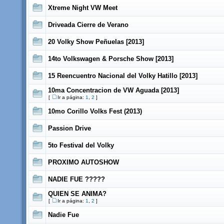
Xtreme Night VW Meet
Driveada Cierre de Verano
20 Volky Show Peñuelas [2013]
14to Volkswagen & Porsche Show [2013]
15 Reencuentro Nacional del Volky Hatillo [2013]
10ma Concentracion de VW Aguada [2013]
[
Ir a página:
1
,
2
]
10mo Corillo Volks Fest (2013)
Passion Drive
5to Festival del Volky
PROXIMO AUTOSHOW
NADIE FUE ?????
QUIEN SE ANIMA?
[
Ir a página:
1
,
2
]
Nadie Fue