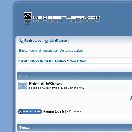
Registrarse
Identificarse
Buscar temas sin respuesta
|
Ver temas activos
Portal
»
Índice general
»
Eventos
»
AutoShows
Foro
Fotos AutoShows
Fotos de Autoshows o cualquier evento.
Página
1
de
5
[ 211 temas ]
Temas