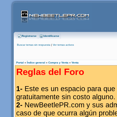
Registrarse
Identificarse
Buscar temas sin respuesta
|
Ver temas activos
Portal
»
Índice general
»
Compra y Venta
»
Venta
Reglas del Foro
1-
Este es un espacio para que 
gratuitamente sin costo alguno.
2-
NewBeetlePR.com y sus admin
caso de que ocurra algún probl