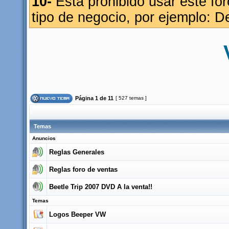
10-
Esta prohibido usar este fo
tipo de negocio, por ejemplo: D
Página
1
de
11
[ 527 temas ]
Temas
Anuncios
Reglas Generales
Reglas foro de ventas
Beetle Trip 2007 DVD A la venta!!
Temas
Logos Beeper VW