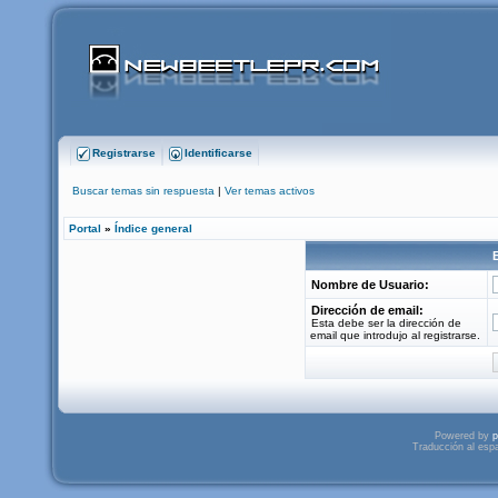
Registrarse
Identificarse
Buscar temas sin respuesta
|
Ver temas activos
Portal
»
Índice general
Nombre de Usuario:
Dirección de email:
Esta debe ser la dirección de
email que introdujo al registrarse.
Powered by
p
Traducción al esp