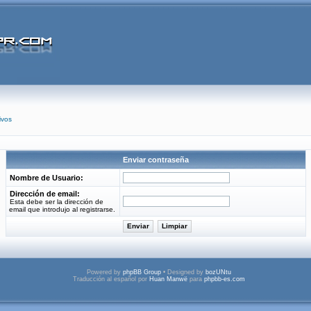
ivos
Enviar contraseña
Nombre de Usuario:
Dirección de email:
Esta debe ser la dirección de
email que introdujo al registrarse.
Powered by
phpBB Group
• Designed by
bozUNtu
Traducción al español por
Huan Manwë
para
phpbb-es.com