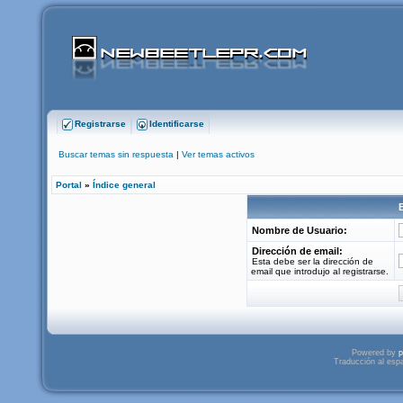
Registrarse
Identificarse
Buscar temas sin respuesta
|
Ver temas activos
Portal
»
Índice general
Nombre de Usuario:
Dirección de email:
Esta debe ser la dirección de
email que introdujo al registrarse.
Powered by
p
Traducción al esp